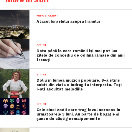
More in Stiri
NEWS ALERT
Atacul Israelului asupra Iranului
STIRI
Data până la care românii îşi mai pot lua
zilele de concediu de odihnă rămase din anii
trecuţi
STIRI
Doliu in lumea muzicii populare. S-a stins
subit din viata o indragita interpreta. Toți
i-ați ascultat melodiile
STIRI
Cele cinci zodii care trag lozul norocos în
următoarele 3 luni. Au parte de bogăție și
șanse de câștig nemaipomenite