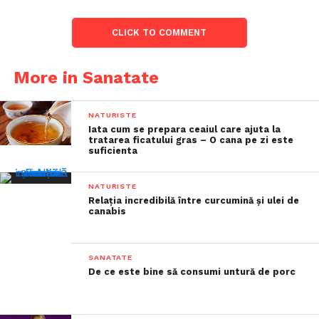
CLICK TO COMMENT
More in Sanatate
NATURISTE
Iata cum se prepara ceaiul care ajuta la
tratarea ficatului gras – O cana pe zi este
suficienta
NATURISTE
Relația incredibilă între curcumină și ulei de
canabis
SANATATE
De ce este bine să consumi untură de porc