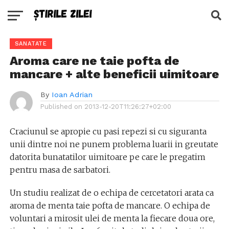
SANATATE
Aroma care ne taie pofta de
mancare + alte beneficii uimitoare
By
Ioan Adrian
Published on
2013-12-20T11:26:27+02:00
Craciunul se apropie cu pasi repezi si cu siguranta
unii dintre noi ne punem problema luarii in greutate
datorita bunatatilor uimitoare pe care le pregatim
pentru masa de sarbatori.
Un studiu realizat de o echipa de cercetatori arata ca
aroma de menta taie pofta de mancare. O echipa de
voluntari a mirosit ulei de menta la fiecare doua ore,