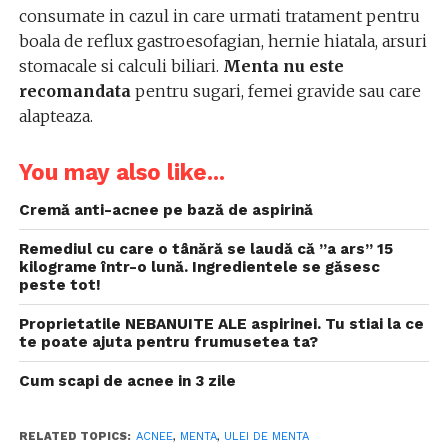
consumate in cazul in care urmati tratament pentru
boala de reflux gastroesofagian, hernie hiatala, arsuri
stomacale si calculi biliari.
Menta nu este
recomandata
pentru sugari, femei gravide sau care
alapteaza.
You may also like...
Cremă anti-acnee pe bază de aspirină
Remediul cu care o tânără se laudă că ”a ars” 15
kilograme într-o lună. Ingredientele se găsesc
peste tot!
Proprietatile NEBANUITE ALE aspirinei. Tu stiai la ce
te poate ajuta pentru frumusetea ta?
Cum scapi de acnee in 3 zile
RELATED TOPICS:
ACNEE
,
MENTA
,
ULEI DE MENTA