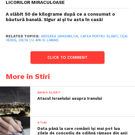
LICORILOR MIRACULOASE
A slăbit 50 de kilograme după ce a consumat o
băutură banală. Sigur ai și tu asta în casă!
RELATED TOPICS:
ARDEREA GRASIMILOR
,
CAFEA PENTRU SLABIT
,
CEAI
VERDE
,
DIETA CU APA SI LAMAIE
CLICK TO COMMENT
More in Stiri
NEWS ALERT
Atacul Israelului asupra Iranului
STIRI
Data până la care românii îşi mai pot lua
zilele de concediu de odihnă rămase din anii