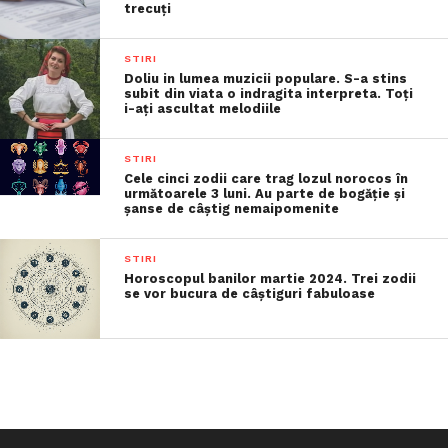
trecuţi
STIRI
Doliu in lumea muzicii populare. S-a stins
subit din viata o indragita interpreta. Toți
i-ați ascultat melodiile
STIRI
Cele cinci zodii care trag lozul norocos în
următoarele 3 luni. Au parte de bogăție și
șanse de câștig nemaipomenite
STIRI
Horoscopul banilor martie 2024. Trei zodii
se vor bucura de câștiguri fabuloase