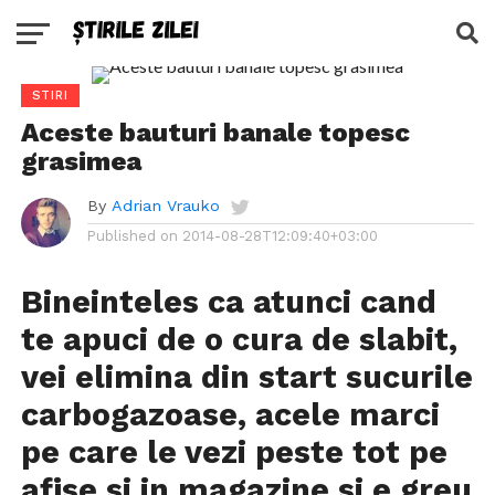
STIRI
Aceste bauturi banale topesc
grasimea
By
Adrian Vrauko
Published on
2014-08-28T12:09:40+03:00
Bineinteles ca atunci cand
te apuci de o cura de slabit,
vei elimina din start sucurile
carbogazoase, acele marci
pe care le vezi peste tot pe
afise si in magazine si e greu