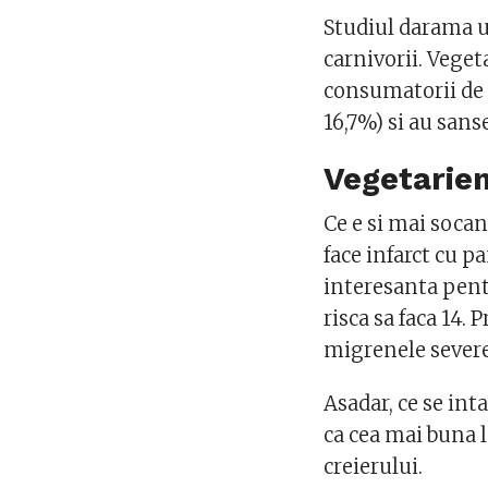
Studiul darama u
carnivorii. Veget
consumatorii de 
16,7%) si au sans
Vegetarien
Ce e si mai socan
face infarct cu p
interesanta pentr
risca sa faca 14.
migrenele severe
Asadar, ce se in
ca cea mai buna 
creierului.