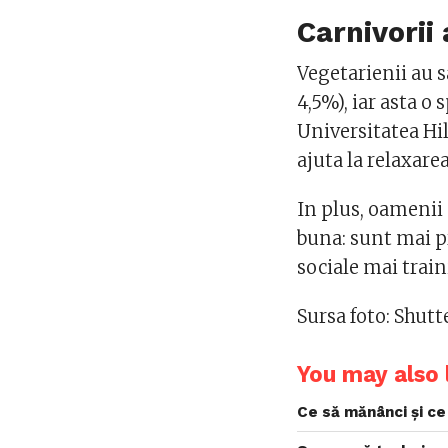
Carnivorii 
Vegetarienii au s
4,5%), iar asta o
Universitatea Hi
ajuta la relaxar
In plus, oamenii 
buna: sunt mai pr
sociale mai trai
Sursa foto: Shut
You may also l
Ce să mănânci și ce