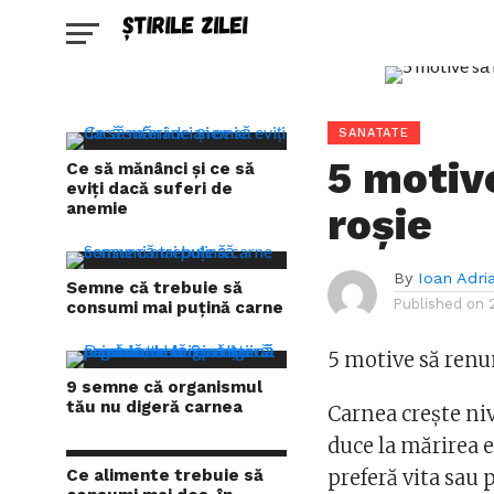
SANATATE
5 motiv
Ce să mănânci și ce să
eviți dacă suferi de
anemie
roşie
By
Ioan Adri
Semne că trebuie să
Published on
consumi mai puțină carne
5 motive să renun
9 semne că organismul
tău nu digeră carnea
Carnea creşte ni
duce la mărirea 
Ce alimente trebuie să
preferă vita sau 