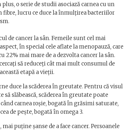
plus, o serie de studii asociază carnea cu un
fibre, lucru ce duce la înmulţirea bacteriilor
ism.
cul de cancer la sân. Femeile sunt cel mai
 aspect, în special cele aflate la menopauză, care
 cu 22% mai mare de a dezvolta cancer la sân.
cercaţi să reduceţi cât mai mult consumul de
această etapă a vieţii.
ne duce la scăderea în greutate. Pentru că visul
te să slăbească, scăderea în greutate poate
 când carnea roşie, bogată în grăsimi saturate,
 cea de peşte, bogată în omega 3.
, mai puţine şanse de a face cancer. Persoanele