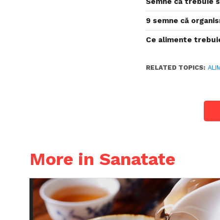
Semne că trebuie s
9 semne că organis
Ce alimente trebui
RELATED TOPICS:
ALI
More in Sanatate