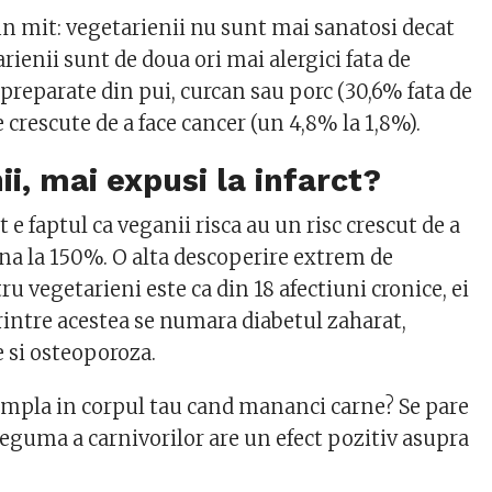
n mit: vegetarienii nu sunt mai sanatosi decat
arienii sunt de doua ori mai alergici fata de
preparate din pui, curcan sau porc (30,6% fata de
e crescute de a face cancer (un 4,8% la 1,8%).
ii, mai expusi la infarct?
t e faptul ca veganii risca au un risc crescut de a
ana la 150%. O alta descoperire extrem de
u vegetarieni este ca din 18 afectiuni cronice, ei
 Printre acestea se numara diabetul zaharat,
 si osteoporoza.
tampla in corpul tau cand mananci carne? Se pare
leguma a carnivorilor are un efect pozitiv asupra