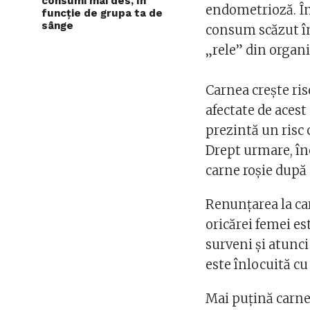
consumi mai des, în
endometrioză. În 
funcție de grupa ta de
sânge
consum scăzut în 
„rele” din organ
Carnea creşte ris
afectate de acest
prezintă un risc
Drept urmare, în
carne roşie după 
Renunţarea la car
oricărei femei es
surveni şi atunci
este înlocuită cu
Mai puţină carne