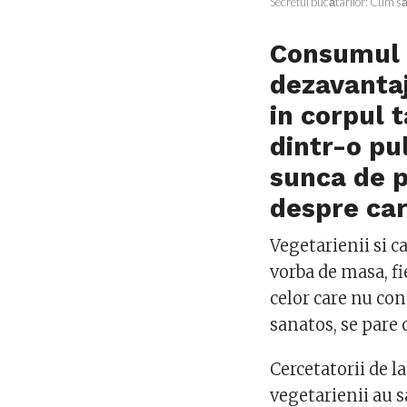
Secretul bucătarilor: Cum să
Consumul d
dezavantaj
in corpul 
dintr-o pu
sunca de p
despre car
Vegetarienii si c
vorba de masa, fie
celor care nu co
sanatos, se pare c
Cercetatorii de l
vegetarienii au 