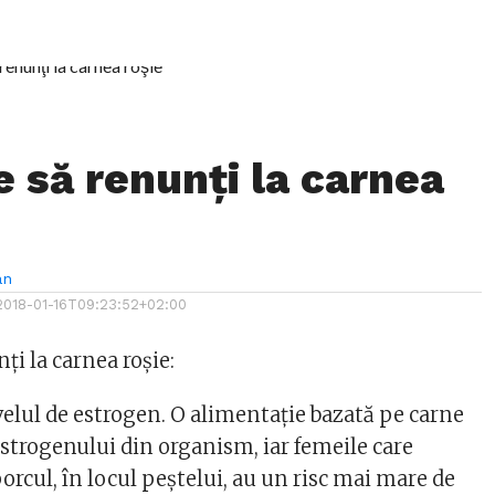
e să renunţi la carnea
an
2018-01-16T09:23:52+02:00
ţi la carnea roşie:
velul de estrogen. O alimentaţie bazată pe carne
estrogenului din organism, iar femeile care
porcul, în locul peştelui, au un risc mai mare de