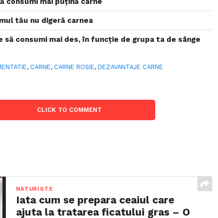
ă consumi mai puțină carne
mul tău nu digeră carnea
e să consumi mai des, în funcție de grupa ta de sânge
MENTATIE
,
CARNE
,
CARNE ROSIE
,
DEZAVANTAJE CARNE
CLICK TO COMMENT
NATURISTE
Iata cum se prepara ceaiul care
ajuta la tratarea ficatului gras – O