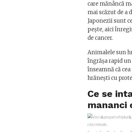
care mănâncă mai
mai scăzut de a d
Japonezii sunt c
peşte, aici înreg
de cancer.
Animalele sun hr
îngrăşa rapid un 
înseamnă că cea 
hrăneşti cu prot
Ce se int
mananci 