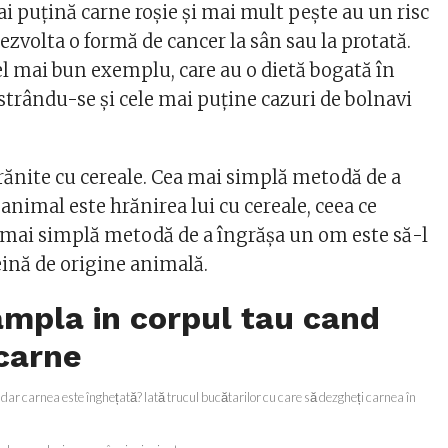
 puţină carne roşie şi mai mult peşte au un risc
ezvolta o formă de cancer la sân sau la protată.
el mai bun exemplu, care au o dietă bogată în
istrându-se şi cele mai puţine cazuri de bolnavi
ănite cu cereale. Cea mai simplă metodă de a
animal este hrănirea lui cu cereale, ceea ce
mai simplă metodă de a îngrăşa un om este să-l
eină de origine animală.
ampla in corpul tau cand
carne