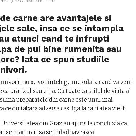
 decongelezi carnea în cinci minute
e carne are avantajele si
ele sale, insa ce se intampla
tau atunci cand te infrupti
lpa de pui bine rumenita sau
orc? Iata ce spun studiile
nivori.
arnivorii nu se vor intelege niciodata cand va veni
 ca pranzul sau cina. Cu toate ca stilul de viata al
nsuma preparatele din carne este unul mai
a ce dn tabara adversa castiga la calitatea vietii.
a Universitatea din Graz au ajuns la concluzia ca
sanse mai mari sa se imbolnaveasca.