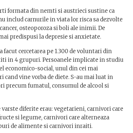
ti formata din nemti si austrieci sustine ca
u includ carnurile in viata lor risca sa dezvolte
 cancer, osteoporoza si boli ale inimii. De
ai predispusi la depresie si anxietate.
a facut cercetarea pe 1.300 de voluntari din
iti in 4 grupuri. Persoanele implicate in studiu
vel economico-social, unul din cei mai
i cand vine vorba de diete. S-au mai luat in
ctori precum fumatul, consumul de alcool si
.
 varste diferite erau: vegetarieni, carnivori care
ucte si legume, carnivori care alterneaza
puri de alimente si carnivori inraiti.