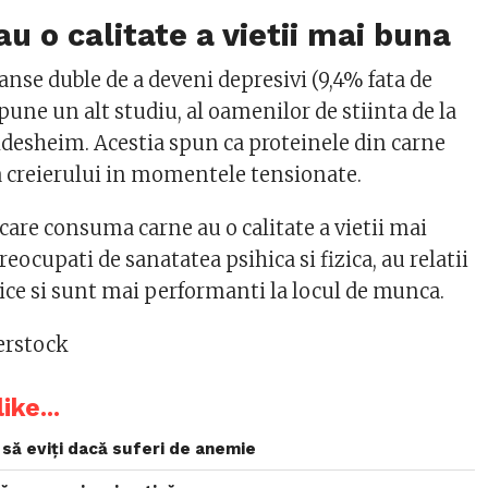
au o calitate a vietii mai buna
anse duble de a deveni depresivi (9,4% fata de
 spune un alt studiu, al oamenilor de stiinta de la
ldesheim. Acestia spun ca proteinele din carne
ea creierului in momentele tensionate.
care consuma carne au o calitate a vietii mai
eocupati de sanatatea psihica si fizica, au relatii
nice si sunt mai performanti la locul de munca.
terstock
ike...
 să eviți dacă suferi de anemie