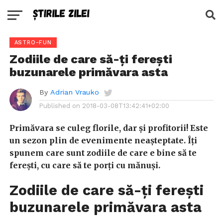
ASTRO-FUN
Zodiile de care să-ți ferești
buzunarele primăvara asta
By
Adrian Vrauko
Published on
2018-03-08T13:42:41+02:00
Primăvara se culeg florile, dar și profitorii! Este
un sezon plin de evenimente neașteptate. Îți
spunem care sunt zodiile de care e bine să te
ferești, cu care să te porți cu mănuși.
Zodiile de care să-ți ferești
buzunarele primăvara asta