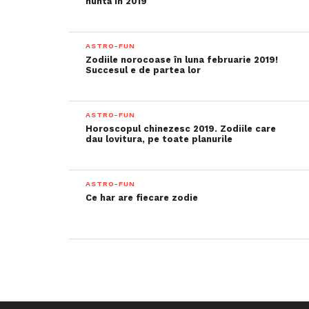
nuntă în 2019
ASTRO-FUN
Zodiile norocoase în luna februarie 2019!
Succesul e de partea lor
ASTRO-FUN
Horoscopul chinezesc 2019. Zodiile care
dau lovitura, pe toate planurile
ASTRO-FUN
Ce har are fiecare zodie