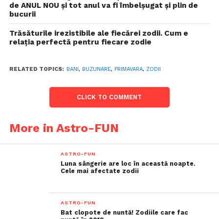
de ANUL NOU și tot anul va fi îmbelșugat și plin de
bucurii
Trăsăturile irezistibile ale fiecărei zodii. Cum e
relaţia perfectă pentru fiecare zodie
RELATED TOPICS:
BANI
,
BUZUNARE
,
PRIMAVARA
,
ZODII
CLICK TO COMMENT
More in Astro-FUN
ASTRO-FUN
Luna sângerie are loc în această noapte.
Cele mai afectate zodii
ASTRO-FUN
Bat clopote de nuntă! Zodiile care fac