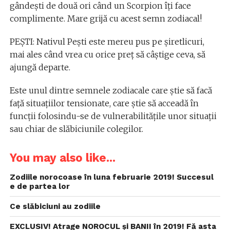
gândești de două ori când un Scorpion îți face
complimente. Mare grijă cu acest semn zodiacal!
PEȘTI: Nativul Pești este mereu pus pe șiretlicuri,
mai ales când vrea cu orice preț să câștige ceva, să
ajungă departe.
Este unul dintre semnele zodiacale care știe să facă
față situațiilor tensionate, care știe să acceadă în
funcții folosindu-se de vulnerabilitățile unor situații
sau chiar de slăbiciunile colegilor.
You may also like...
Zodiile norocoase în luna februarie 2019! Succesul
e de partea lor
Ce slăbiciuni au zodiile
EXCLUSIV! Atrage NOROCUL și BANII în 2019! Fă asta