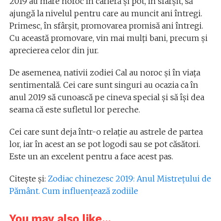
2019 au mare noroc în carieră și pot, în sfârșit, să
ajungă la nivelul pentru care au muncit ani întregi.
Primesc, în sfârșit, promovarea promisă ani întregi.
Cu această promovare, vin mai mulți bani, precum și
aprecierea celor din jur.
De asemenea, nativii zodiei Cal au noroc și în viața
sentimentală. Cei care sunt singuri au ocazia ca în
anul 2019 să cunoască pe cineva special și să își dea
seama că este sufletul lor pereche.
Cei care sunt deja într-o relație au astrele de partea
lor, iar în acest an se pot logodi sau se pot căsători.
Este un an excelent pentru a face acest pas.
Citește și:
Zodiac chinezesc 2019: Anul Mistrețului de
Pământ. Cum influențează zodiile
You may also like...