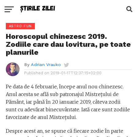
ASTRO-FUN
Horoscopul chinezesc 2019.
Zodiile care dau lovitura, pe toate
planurile
By
Adrian Vrauko
Published on
2019-01-17T12:37:15+02:00
Pe data de 4 februarie, începe anul nou chinezesc.
Anul acesta se află sub patronajul Mistrețului de
Pământ, iar până în 20 ianuarie 2019, câteva zodii
sunt cu adevărat binecuvântate. Iată care sunt zodiile
favorizate de anul Mistrețului.
Despre acest an, se spune că fiecare zodie în parte