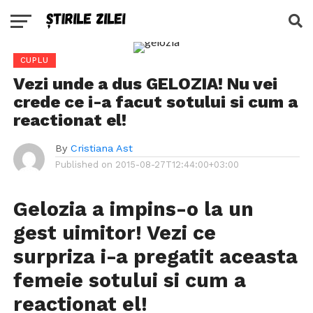
CUPLU
Vezi unde a dus GELOZIA! Nu vei
crede ce i-a facut sotului si cum a
reactionat el!
By
Cristiana Ast
Published on
2015-08-27T12:44:00+03:00
Gelozia a impins-o la un
gest uimitor! Vezi ce
surpriza i-a pregatit aceasta
femeie sotului si cum a
reactionat el!