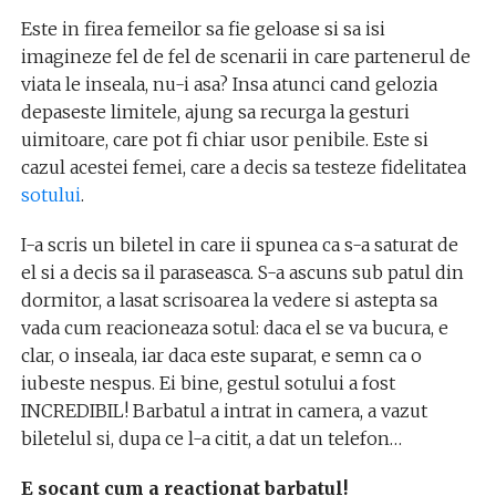
Este in firea femeilor sa fie geloase si sa isi
imagineze fel de fel de scenarii in care partenerul de
viata le inseala, nu-i asa? Insa atunci cand gelozia
depaseste limitele, ajung sa recurga la gesturi
uimitoare, care pot fi chiar usor penibile. Este si
cazul acestei femei, care a decis sa testeze fidelitatea
sotului
.
I-a scris un biletel in care ii spunea ca s-a saturat de
el si a decis sa il paraseasca. S-a ascuns sub patul din
dormitor, a lasat scrisoarea la vedere si astepta sa
vada cum reacioneaza sotul: daca el se va bucura, e
clar, o inseala, iar daca este suparat, e semn ca o
iubeste nespus. Ei bine, gestul sotului a fost
INCREDIBIL! Barbatul a intrat in camera, a vazut
biletelul si, dupa ce l-a citit, a dat un telefon…
E socant cum a reactionat barbatul!