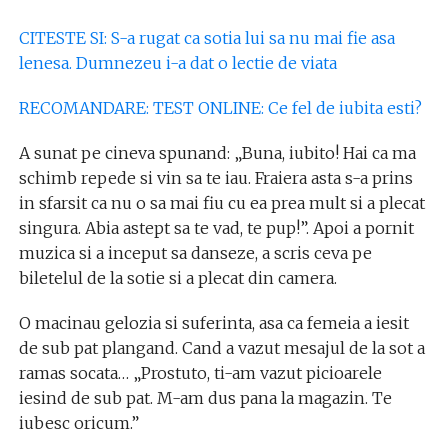
CITESTE SI: S-a rugat ca sotia lui sa nu mai fie asa
lenesa. Dumnezeu i-a dat o lectie de viata
RECOMANDARE: TEST ONLINE: Ce fel de iubita esti?
A sunat pe cineva spunand: „Buna, iubito! Hai ca ma
schimb repede si vin sa te iau. Fraiera asta s-a prins
in sfarsit ca nu o sa mai fiu cu ea prea mult si a plecat
singura. Abia astept sa te vad, te pup!”. Apoi a pornit
muzica si a inceput sa danseze, a scris ceva pe
biletelul de la sotie si a plecat din camera.
O macinau gelozia si suferinta, asa ca femeia a iesit
de sub pat plangand. Cand a vazut mesajul de la sot a
ramas socata… „Prostuto, ti-am vazut picioarele
iesind de sub pat. M-am dus pana la magazin. Te
iubesc oricum.”