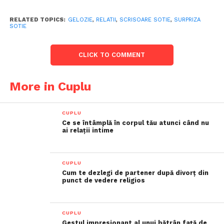
RELATED TOPICS:
GELOZIE
,
RELATII
,
SCRISOARE SOTIE
,
SURPRIZA
SOTIE
CLICK TO COMMENT
More in Cuplu
CUPLU
Ce se întâmplă în corpul tău atunci când nu
ai relații intime
CUPLU
Cum te dezlegi de partener după divorț din
punct de vedere religios
CUPLU
Gestul impresionant al unui bătrân față de