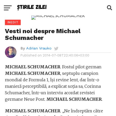
INEDIT
Vesti noi despre Michael
Schumacher
By
Adrian Vrauko
Published on
2014-07-08T22:40:06+03:00
MICHAEL SCHUMACHER
. Fostul pilot german
MICHAEL SCHUMACHER
, septuplu campion
mondial de Formula 1, îşi revine lent, dar într-o
manieră perceptibilă, a explicat soţia sa, Corinna
Schumacher, într-un interviu acordat revistei
germane Neue Post.
MICHAEL SCHUMACHER
.
MICHAEL SCHUMACHER
. „Ne îndreptăm către