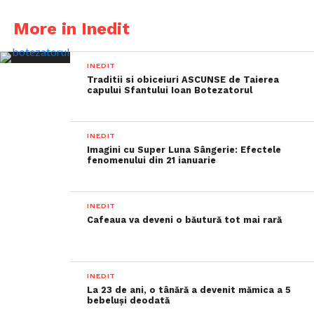
More in Inedit
INEDIT
Traditii si obiceiuri ASCUNSE de Taierea
capului Sfantului Ioan Botezatorul
INEDIT
Imagini cu Super Luna Sângerie: Efectele
fenomenului din 21 ianuarie
INEDIT
Cafeaua va deveni o băutură tot mai rară
INEDIT
La 23 de ani, o tânără a devenit mămica a 5
bebeluși deodată