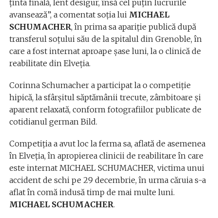
ţinta finală, lent desigur, însă cel puţin lucrurile
avansează”, a comentat soţia lui
MICHAEL
SCHUMACHER
, în prima sa apariţie publică după
transferul soţului său de la spitalul din Grenoble, în
care a fost internat aproape şase luni, la o clinică de
reabilitate din Elveţia.
Corinna Schumacher a participat la o competiţie
hipică, la sfârşitul săptămânii trecute, zâmbitoare şi
aparent relaxată, conform fotografiilor publicate de
cotidianul german Bild.
Competiţia a avut loc la ferma sa, aflată de asemenea
în Elveţia, în apropierea clinicii de reabilitare în care
este internat MICHAEL SCHUMACHER, victima unui
accident de schi pe 29 decembrie, în urma căruia s-a
aflat în comă indusă timp de mai multe luni.
MICHAEL SCHUMACHER
.