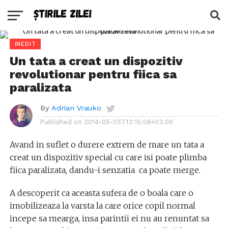
INEDIT
Un tata a creat un dispozitiv
revolutionar pentru fiica sa
paralizata
By
Adrian Vrauko
Published on
2014-05-05T13:15:08+03:00
Avand in suflet o durere extrem de mare un tata a
creat un dispozitiv special cu care isi poate plimba
fiica paralizata, dandu-i senzatia ca poate merge.
A descoperit ca aceasta sufera de o boala care o
imobilizeaza la varsta la care orice copil normal
incepe sa mearga, insa parintii ei nu au renuntat sa