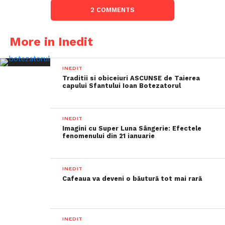
2 COMMENTS
More in Inedit
INEDIT
Traditii si obiceiuri ASCUNSE de Taierea
capului Sfantului Ioan Botezatorul
INEDIT
Imagini cu Super Luna Sângerie: Efectele
fenomenului din 21 ianuarie
INEDIT
Cafeaua va deveni o băutură tot mai rară
INEDIT