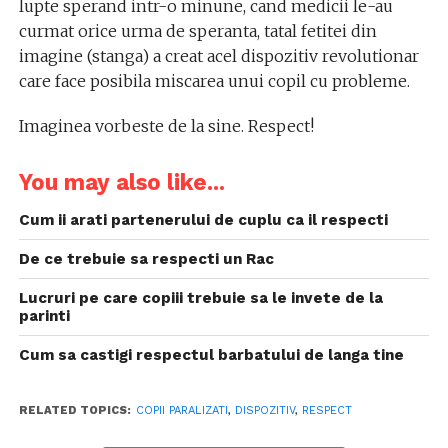
lupte sperand intr-o minune, cand medicii le-au
curmat orice urma de speranta, tatal fetitei din
imagine (stanga) a creat acel dispozitiv revolutionar
care face posibila miscarea unui copil cu probleme.
Imaginea vorbeste de la sine. Respect!
You may also like...
Cum ii arati partenerului de cuplu ca il respecti
De ce trebuie sa respecti un Rac
Lucruri pe care copiii trebuie sa le invete de la
parinti
Cum sa castigi respectul barbatului de langa tine
RELATED TOPICS:
COPII PARALIZATI
,
DISPOZITIV
,
RESPECT