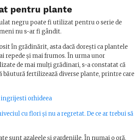
at pentru plante
ulat negru poate fi utilizat pentru o serie de
imeni nu s-ar fi gândit.
osit în grădinărit, asta dacă dorești ca plantele
mai repede și mai frumos. În urma unor
izate de mai mulți grădinari, s-a constatat că
ă băutură fertilizează diverse plante, printre care
ingrijesti orhideea
veciul cu flori și nu a regretat. De ce ar trebui să
te sunt azaleele și gardeniile. În numai o oră,