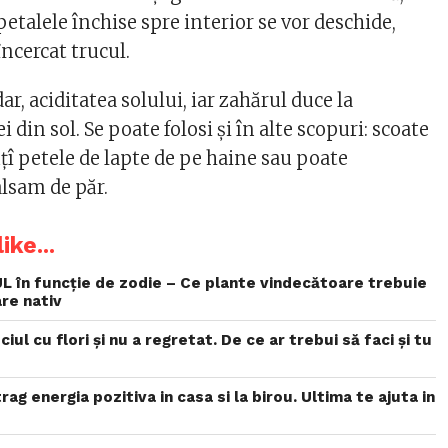
petalele închise spre interior se vor deschide,
încercat trucul.
ar, aciditatea solului, iar zahărul duce la
 din sol. Se poate folosi și în alte scopuri: scoate
țî petele de lapte de pe haine sau poate
alsam de păr.
ike...
L în funcție de zodie – Ce plante vindecătoare trebuie
re nativ
ciul cu flori și nu a regretat. De ce ar trebui să faci și tu
ag energia pozitiva in casa si la birou. Ultima te ajuta in