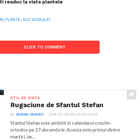
ti readuc la viata plantele
RI
,
PLANTE
,
SUC ACIDULAT
CLICK TO COMMENT
STIL DE VIATA
Rugaciune de Sfantul Stefan
BY
ADRIAN VRAUKO
2018-12-26T20:33:01+02:00
Sfantul Stefan este amintit in calendarul crestin-
ortodox pe 27 decembrie. Acesta este primul dintre
martiri, iar...