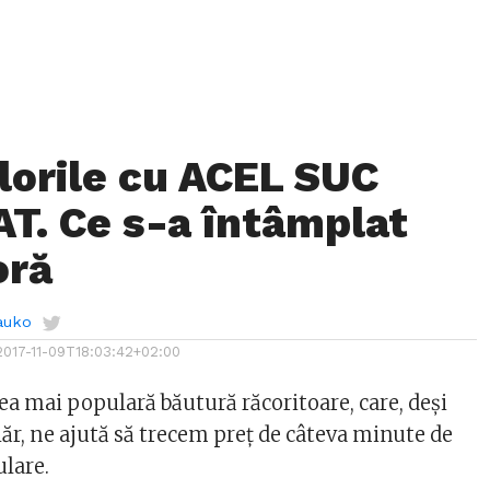
florile cu ACEL SUC
T. Ce s-a întâmplat
oră
auko
2017-11-09T18:03:42+02:00
ea mai populară băutură răcoritoare, care, deși
ăr, ne ajută să trecem preț de câteva minute de
ulare.