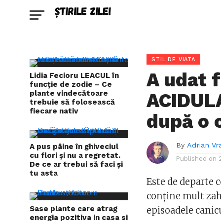
STIL DE VIATA
A udat 
Lidia Fecioru LEACUL în
funcție de zodie – Ce
plante vindecătoare
ACIDULA
trebuie să folosească
fiecare nativ
după o 
By
Adrian Vr
A pus pâine în ghiveciul
cu flori și nu a regretat.
Published on
De ce ar trebui să faci și
tu asta
Este de departe c
conține mult zah
Sase plante care atrag
episoadele canic
energia pozitiva in casa si