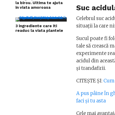
la birou. Ultima te ajuta
Suc acidul
in viata amoroasa
Celebrul suc acid
situații la care n
3 ingrediente care iti
readuc la viata plantele
Sucul poate fi fol
tale să crească 
experimente real
acidul din aceast
și trandafirii.
CITEȘTE ȘI:
Cum 
A pus pâine în ghi
faci și tu asta
Cele mai avantaja