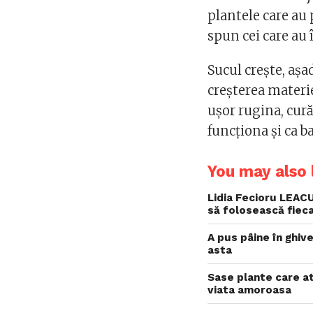
plantele care au 
spun cei care au 
Sucul crește, așad
creșterea materiei
ușor rugina, cură
funcționa și ca b
You may also l
Lidia Fecioru LEACU
să folosească fieca
A pus pâine în ghive
asta
Sase plante care atr
viata amoroasa