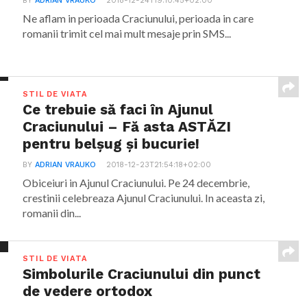
BY
ADRIAN VRAUKO
2018-12-24T19:10:45+02:00
Ne aflam in perioada Craciunului, perioada in care
romanii trimit cel mai mult mesaje prin SMS...
STIL DE VIATA
Ce trebuie să faci în Ajunul
Craciunului – Fă asta ASTĂZI
pentru belșug și bucurie!
BY
ADRIAN VRAUKO
2018-12-23T21:54:18+02:00
Obiceiuri in Ajunul Craciunului. Pe 24 decembrie,
crestinii celebreaza Ajunul Craciunului. In aceasta zi,
romanii din...
STIL DE VIATA
Simbolurile Craciunului din punct
de vedere ortodox