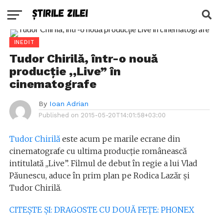
INEDIT
Tudor Chirilă, într-o nouă
producţie ,,Live” în
cinematografe
By
Ioan Adrian
Published on
2015-05-20T14:01:58+03:00
Tudor Chirilă
este acum pe marile ecrane din
cinematografe cu ultima producţie românească
intitulată ,,Live”. Filmul de debut în regie a lui Vlad
Păunescu, aduce în prim plan pe Rodica Lazăr şi
Tudor Chirilă.
CITEŞTE ŞI: DRAGOSTE CU DOUĂ FEŢE: PHONEX