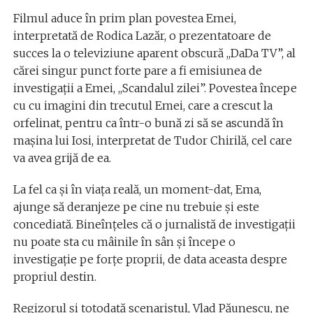
Filmul aduce în prim plan povestea Emei,
interpretată de Rodica Lazăr, o prezentatoare de
succes la o televiziune aparent obscură ,,DaDa TV”, al
cărei singur punct forte pare a fi emisiunea de
investigații a Emei, ,,Scandalul zilei”. Povestea începe
cu cu imagini din trecutul Emei, care a crescut la
orfelinat, pentru ca într-o bună zi să se ascundă în
mașina lui Iosi, interpretat de Tudor Chirilă, cel care
va avea grijă de ea.
La fel ca şi în viaţa reală, un moment-dat, Ema,
ajunge să deranjeze pe cine nu trebuie și este
concediată. Bineînțeles că o jurnalistă de investigaţii
nu poate sta cu mâinile în sân şi începe o
investigaţie pe forţe proprii, de data aceasta despre
propriul destin.
Regizorul şi totodată scenaristul, Vlad Păunescu, ne