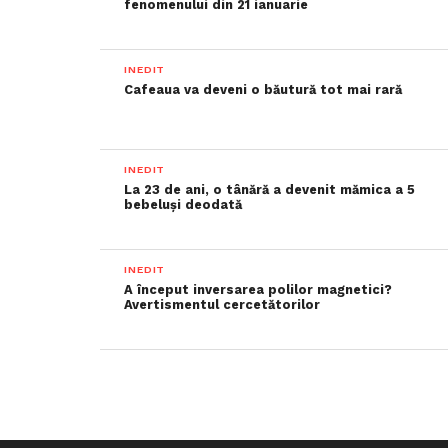
fenomenului din 21 ianuarie
INEDIT
Cafeaua va deveni o băutură tot mai rară
INEDIT
La 23 de ani, o tânără a devenit mămica a 5
bebeluși deodată
INEDIT
A început inversarea polilor magnetici?
Avertismentul cercetătorilor