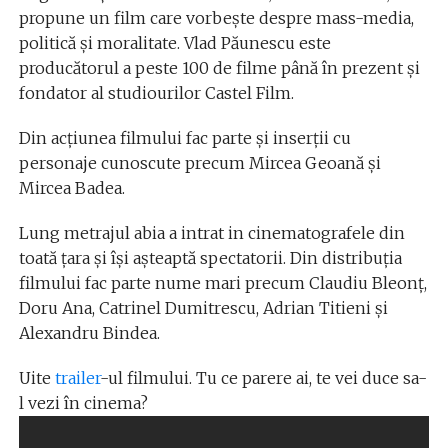
propune un film care vorbește despre mass-media,
politică și moralitate. Vlad Păunescu este
producătorul a peste 100 de filme până în prezent şi
fondator al studiourilor Castel Film.
Din acţiunea filmului fac parte şi inserţii cu
personaje cunoscute precum Mircea Geoană şi
Mircea Badea.
Lung metrajul abia a intrat in cinematografele din
toată ţara şi îşi aşteaptă spectatorii. Din distribuţia
filmului fac parte nume mari precum Claudiu Bleonţ,
Doru Ana, Catrinel Dumitrescu, Adrian Titieni şi
Alexandru Bindea.
Uite
trailer
-ul filmului. Tu ce parere ai, te vei duce sa-
l vezi în cinema?