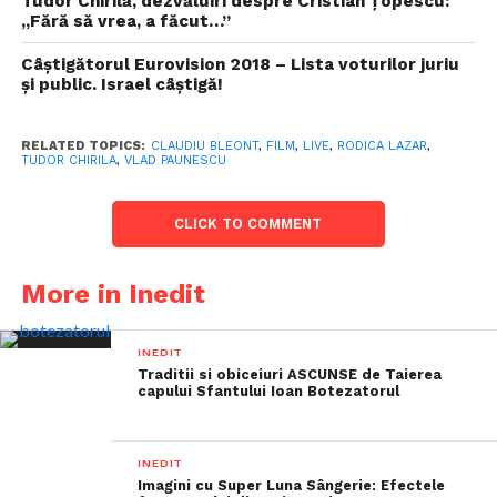
Tudor Chirilă, dezvăluiri despre Cristian Țopescu:
„Fără să vrea, a făcut…”
Câștigătorul Eurovision 2018 – Lista voturilor juriu
și public. Israel câștigă!
RELATED TOPICS:
CLAUDIU BLEONT
,
FILM
,
LIVE
,
RODICA LAZAR
,
TUDOR CHIRILA
,
VLAD PAUNESCU
CLICK TO COMMENT
More in Inedit
INEDIT
Traditii si obiceiuri ASCUNSE de Taierea
capului Sfantului Ioan Botezatorul
INEDIT
Imagini cu Super Luna Sângerie: Efectele