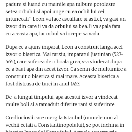
padure si luand cu mainile apa tulbure potoleste
setea orbului si apoi unge cu ea ochii lui cei
intunecati”. Leon va face ascultare si astfel, va gasi un
izvor din care ii va da orbului sa bea. Ii va spala fata
cu aceasta apa, iar orbul va incepe sa vada.
Dupa ce a ajuns imparat, Leon a construit langa acel
izvor o biserica. Mai tarziu, imparatul Justinian (527-
565), care suferea de o boala grea, s-a vindecat dupa
ce a baut apa din acest izvor. Ca semn de multumire a
construit o biserica si mai mare. Aceasta biserica a
fost distrusa de turci in anul 1453.
De-a lungul timpului, apa acestui izvor a vindecat
multe boli si a tamaduit diferite rani si suferinte.
Credinciosii care merg la Istanbul (numele nou al
vechii cetati a Constantinopolului), se pot inchina in