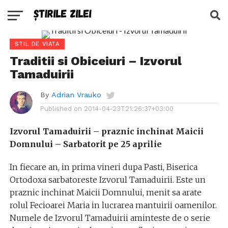
STIL DE VIATA
Traditii si Obiceiuri – Izvorul
Tamaduirii
By
Adrian Vrauko
Published on
2014-04-23T21:26:37+03:00
Izvorul Tamaduirii – praznic inchinat Maicii
Domnului – Sarbatorit pe 25 aprilie
In fiecare an, in prima vineri dupa Pasti, Biserica
Ortodoxa sarbatoreste Izvorul Tamaduirii. Este un
praznic inchinat Maicii Domnului, menit sa arate
rolul Fecioarei Maria in lucrarea mantuirii oamenilor.
Numele de Izvorul Tamaduirii aminteste de o serie