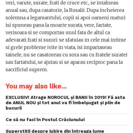
veri, varute, surate, frati de cruce etc., se intalneau
anual sau, dupa casatorie, la Rusalii. Dupa incheierea
solemna a legamantului, copii si apoi oameni maturi
isi spuneau pana la moarte surata, vere, fartate,
verisoara si se comportau unul fata de altul ca
adevarati frati si surori: se sfatuiau in cele mai intime
si grele probleme ivite in viata, isi impartaseau
tainele, nu se casatoreau cu sora sau cu fratele suratei
sau fartatului, se ajutau si se aparau reciproc pana la
sacrificiul suprem.
You may also like...
EXCLUSIV! Atrage NOROCUL și BANII în 2019! Fă asta
de ANUL NOU și tot anul va fi îmbelșugat și plin de
bucurii
Ce să nu faci în Postul Crăciunului
Superstiții despre iubire din întreaga lume