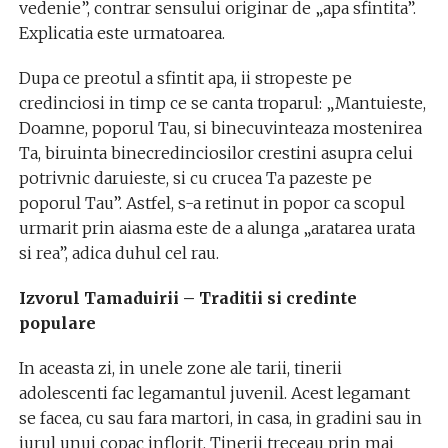
vedenie”, contrar sensului originar de „apa sfintita”.
Explicatia este urmatoarea.
Dupa ce preotul a sfintit apa, ii stropeste pe
credinciosi in timp ce se canta troparul: „Mantuieste,
Doamne, poporul Tau, si binecuvinteaza mostenirea
Ta, biruinta binecredinciosilor crestini asupra celui
potrivnic daruieste, si cu crucea Ta pazeste pe
poporul Tau”. Astfel, s-a retinut in popor ca scopul
urmarit prin aiasma este de a alunga „aratarea urata
si rea”, adica duhul cel rau.
Izvorul Tamaduirii – Traditii si credinte
populare
In aceasta zi, in unele zone ale tarii, tinerii
adolescenti fac legamantul juvenil. Acest legamant
se facea, cu sau fara martori, in casa, in gradini sau in
jurul unui copac inflorit. Tinerii treceau prin mai