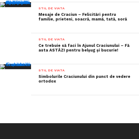
STIL DE VIATA
Mesaje de Craciun – Felicitări pentru
familie, prieteni, soacră, mamă, tată, soră
STIL DE VIATA
Ce trebuie să faci în Ajunul Craciunului – Fă
asta ASTĂZI pentru belșug și bucurie!
STIL DE VIATA
Simbolurile Craciunului din punct de vedere
ortodox