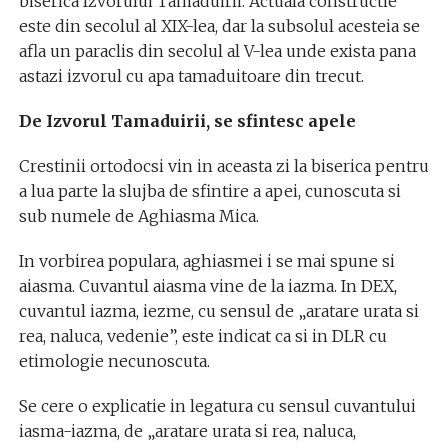
biserica Izvorului Tamaduirii. Actuala constructie
este din secolul al XIX-lea, dar la subsolul acesteia se
afla un paraclis din secolul al V-lea unde exista pana
astazi izvorul cu apa tamaduitoare din trecut.
De Izvorul Tamaduirii, se sfintesc apele
Crestinii ortodocsi vin in aceasta zi la biserica pentru
a lua parte la slujba de sfintire a apei, cunoscuta si
sub numele de Aghiasma Mica.
In vorbirea populara, aghiasmei i se mai spune si
aiasma. Cuvantul aiasma vine de la iazma. In DEX,
cuvantul iazma, iezme, cu sensul de „aratare urata si
rea, naluca, vedenie”, este indicat ca si in DLR cu
etimologie necunoscuta.
Se cere o explicatie in legatura cu sensul cuvantului
iasma-iazma, de „aratare urata si rea, naluca,