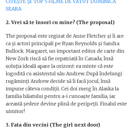
CITEŞTE ŞI: TOP 5 FILME DE VĂYUT DUMINICĂ
SEARA
2. Vrei să te însori cu mine? (The proposal)
The proposal este regizat de Anne Fletcher şi îi are
ca şi actori principali pe Ryan Reynolds şi Sandra
Bullock. Margaret, un important editor de carte din
New Zork riscă să fie repatriată în Canada, însă
soluţia ideală apare la orizont: ea minte că este
logodită cu asistentul său Andrew. După îndelungi
rugăminţi Andrew decide să îi facă jocul, însă
impune câteva condiţii. Cei doi merg în Alaska la
familia băiatului pentru a-i cunoaşte familia, iar
această şedere devine plină de peripeţii. Finalul este
uimitor!
3. Fata din vecini (The girl next door)