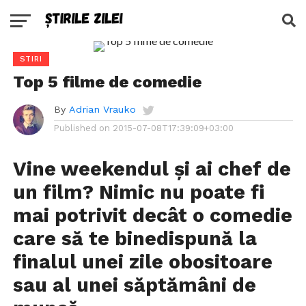
STIRI
Top 5 filme de comedie
By
Adrian Vrauko
Published on
2015-07-08T17:39:09+03:00
Vine weekendul şi ai chef de
un film? Nimic nu poate fi
mai potrivit decât o comedie
care să te binedispună la
finalul unei zile obositoare
sau al unei săptămâni de