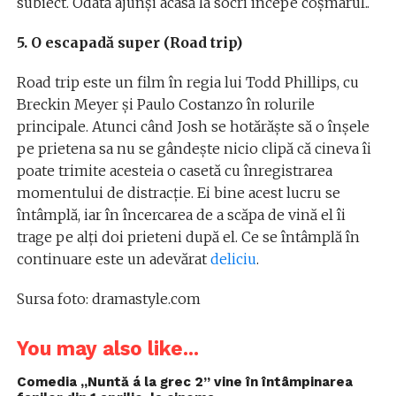
subiect. Odată ajunşi acasă la socri începe coşmarul..
5. O escapadă super (Road trip)
Road trip este un film în regia lui Todd Phillips, cu
Breckin Meyer şi Paulo Costanzo în rolurile
principale. Atunci când Josh se hotărăşte să o înşele
pe prietena sa nu se gândeşte nicio clipă că cineva îi
poate trimite acesteia o casetă cu înregistrarea
momentului de distracţie. Ei bine acest lucru se
întâmplă, iar în încercarea de a scăpa de vină el îi
trage pe alţi doi prieteni după el. Ce se întâmplă în
continuare este un adevărat
deliciu
.
Sursa foto: dramastyle.com
You may also like...
Comedia ,,Nuntă á la grec 2” vine în întâmpinarea