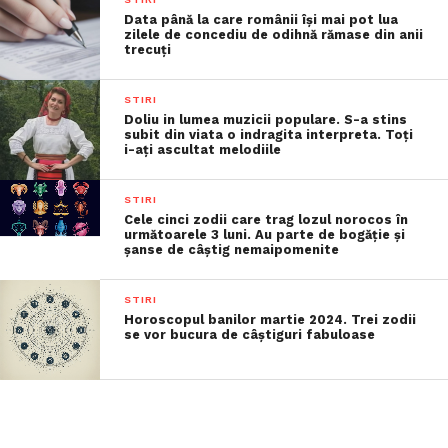
Data până la care românii îşi mai pot lua
zilele de concediu de odihnă rămase din anii
trecuţi
STIRI
Doliu in lumea muzicii populare. S-a stins
subit din viata o indragita interpreta. Toți
i-ați ascultat melodiile
STIRI
Cele cinci zodii care trag lozul norocos în
următoarele 3 luni. Au parte de bogăție și
șanse de câștig nemaipomenite
STIRI
Horoscopul banilor martie 2024. Trei zodii
se vor bucura de câștiguri fabuloase