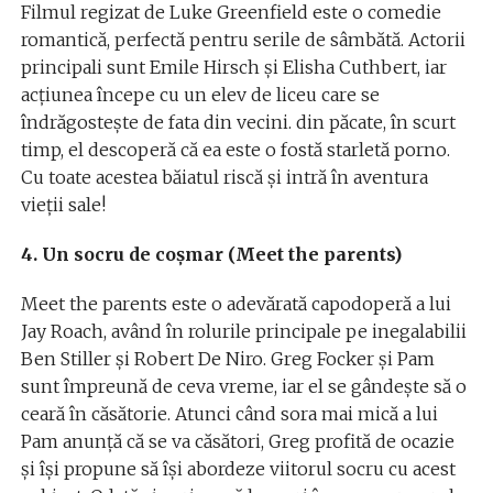
Filmul regizat de Luke Greenfield este o comedie
romantică, perfectă pentru serile de sâmbătă. Actorii
principali sunt Emile Hirsch şi Elisha Cuthbert, iar
acţiunea începe cu un elev de liceu care se
îndrăgosteşte de fata din vecini. din păcate, în scurt
timp, el descoperă că ea este o fostă starletă porno.
Cu toate acestea băiatul riscă şi intră în aventura
vieţii sale!
4. Un socru de coşmar (Meet the parents)
Meet the parents este o adevărată capodoperă a lui
Jay Roach, având în rolurile principale pe inegalabilii
Ben Stiller şi Robert De Niro. Greg Focker şi Pam
sunt împreună de ceva vreme, iar el se gândeşte să o
ceară în căsătorie. Atunci când sora mai mică a lui
Pam anunţă că se va căsători, Greg profită de ocazie
şi îşi propune să îşi abordeze viitorul socru cu acest