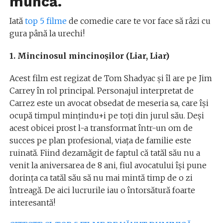
muncă.
Iată
top 5 filme
de comedie care te vor face să râzi cu
gura până la urechi!
1. Mincinosul mincinoşilor (Liar, Liar)
Acest film est regizat de Tom Shadyac şi îl are pe Jim
Carrey în rol principal. Personajul interpretat de
Carrez este un avocat obsedat de meseria sa, care îşi
ocupă timpul minţindu+i pe toţi din jurul său. Deşi
acest obicei prost l-a transformat într-un om de
succes pe plan profesional, viaţa de familie este
ruinată. Fiind dezamăgit de faptul că tatăl său nu a
venit la aniversarea de 8 ani, fiul avocatului îşi pune
dorinţa ca tatăl său să nu mai mintă timp de o zi
întreagă. De aici lucrurile iau o întorsătură foarte
interesantă!