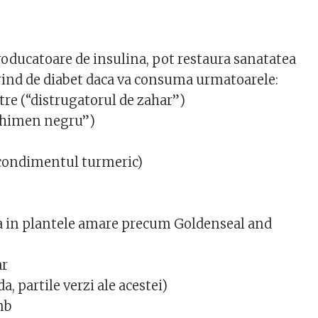
producatoare de insulina, pot restaura sanatatea
rind de diabet daca va consuma urmatoarele:
e (“distrugatorul de zahar”)
“chimen negru”)
condimentul turmeric)
a in plantele amare precum Goldenseal and
ar
a, partile verzi ale acestei)
mb