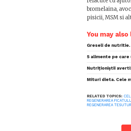
refacute cu ajut
bromelaina, avoc
pisicii, MSM si al
You may also l
Greseli de nutritie
5 alimente pe care 
Nutriţioniştii aver
Mituri dieta. Cele 
RELATED TOPICS:
CEL
REGENERAREA FICATULU
REGENERAREA TESUTURI