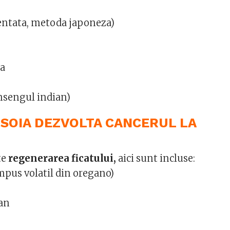
entata, metoda japoneza)
ca
sengul indian)
SOIA DEZVOLTA CANCERUL LA
te
regenerarea ficatului,
aici sunt incluse:
mpus volatil din oregano)
an