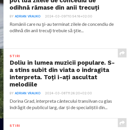
pot lua zilele de concediu de
odihnă rămase din anii trecuţi
BY
ADRIAN VRAUKO
2024-03-09T10:54:16+02:00
Românii care nu şi-au terminat zilele de concendiu de
odihnă din anii trecuţi trebuie să ştie...
STIRI
Doliu in lumea muzicii populare. S-
a stins subit din viata o indragita
interpreta. Toți i-ați ascultat
melodiile
BY
ADRIAN VRAUKO
2024-03-08T11:26:20+02:00
Dorina Grad, interpreta cântecului transilvan cu glas
îndrăgit de publicul larg, dar și de specialiștii din...
STIRI