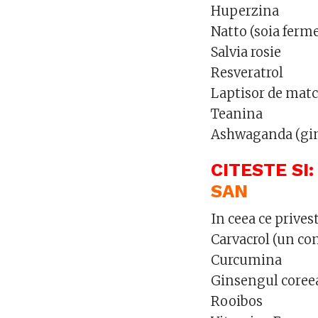
Huperzina
Natto (soia ferm
Salvia rosie
Resveratrol
Laptisor de mat
Teanina
Ashwaganda (gin
CITESTE SI:
SAN
In ceea ce prives
Carvacrol (un co
Curcumina
Ginsengul coree
Rooibos