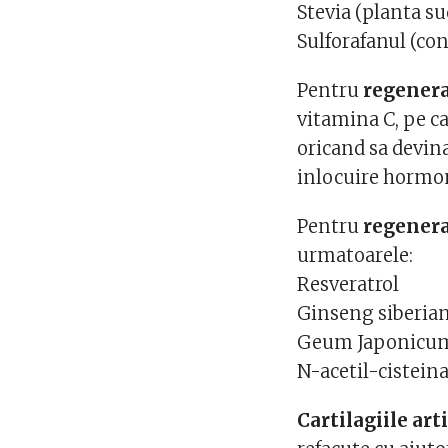
Stevia (planta su
Sulforafanul (con
Pentru
regener
vitamina C, pe ca
oricand sa devin
inlocuire hormo
Pentru
regenera
urmatoarele:
Resveratrol
Ginseng siberian
Geum Japonicu
N-acetil-cistein
Cartilagiile art