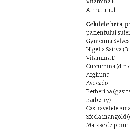
Vitamina E
Armurariul
Celulele beta
, 
pacientului sufe
Gymenna Sylvestr
Nigella Sativa (
Vitamina D
Curcumina (din 
Arginina
Avocado
Berberina (gasit
Barberry)
Castravetele am
Sfecla mangold (d
Matase de poru