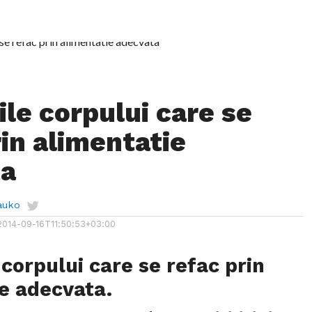
ile corpului care se
rin alimentatie
ta
auko
2014-09-16T11:50:53+03:00
 corpului care se refac prin
e adecvata.