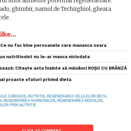
orul unor alimente potential regeneratoare:
ado, ghimbir, namol de Techirghiol, gheara
tele.
ike...
. Ce nu fac bine persoanele care mananca seara
un nutritionist nu le-ar manca niciodata
tizează: Citeşte asta înainte să mănânci ROŞII CU BRÂNZĂ
mai proaste sfaturi privind dieta
ULE CARDIACE
,
NUTRITIE
,
REGENERAREA CELULELOR BETA
,
I
,
REGENERAREA HORMONILOR
,
REGENERAREA NERVILOR
,
LOR PRIN NUTRITIE
CLICK TO COMMENT