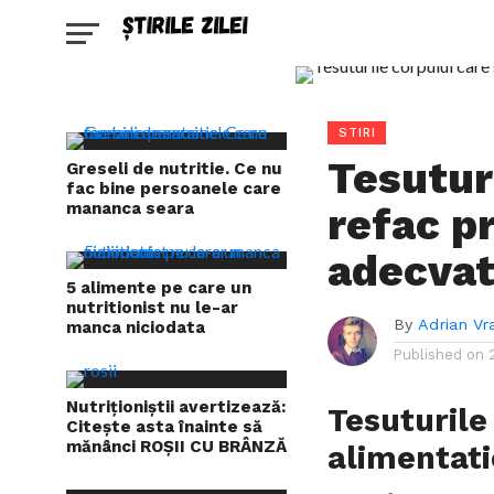
STIRI
Tesutur
Greseli de nutritie. Ce nu
fac bine persoanele care
mananca seara
refac p
adecva
5 alimente pe care un
nutritionist nu le-ar
By
Adrian Vr
manca niciodata
Published on
Nutriţioniştii avertizează:
Tesuturile
Citeşte asta înainte să
mănânci ROŞII CU BRÂNZĂ
alimentati