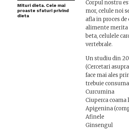
Corpul nostru es
Mituri dieta. Cele mai
mor, celule noi s
proaste sfaturi privind
dieta
afla in proces de
alimente merita 
beta, celulele car
vertebrale.
Un studiu din 20
(Cercetari asupra
face mai ales pri
trebuie consuma
Curcumina
Ciuperca coama 
Apigenina (comp
Afinele
Ginsengul