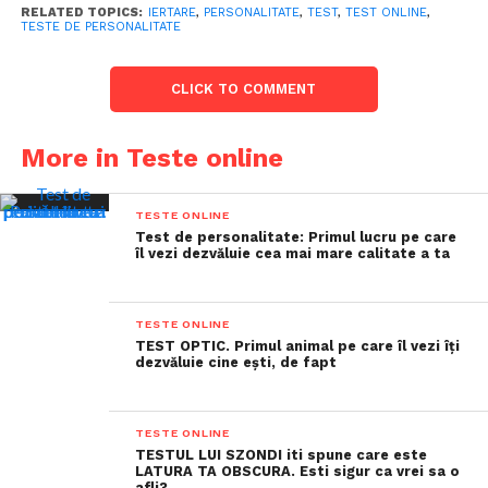
RELATED TOPICS:
IERTARE
,
PERSONALITATE
,
TEST
,
TEST ONLINE
,
TESTE DE PERSONALITATE
CLICK TO COMMENT
More in Teste online
TESTE ONLINE
Test de personalitate: Primul lucru pe care
îl vezi dezvăluie cea mai mare calitate a ta
TESTE ONLINE
TEST OPTIC. Primul animal pe care îl vezi îți
dezvăluie cine ești, de fapt
TESTE ONLINE
TESTUL LUI SZONDI iti spune care este
LATURA TA OBSCURA. Esti sigur ca vrei sa o
afli?