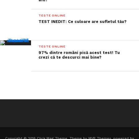
TESTE ONLINE
TEST INEDIT: Ce culoare are sufletul tău?
TESTE ONLINE
97% dintre români pică acest test! Tu
crezi că te descurci mai bine?
Copyright © 2016 Click Mag Theme. Theme by MVP Themes, powered by