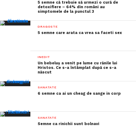
5 semne că trebuie să urmezi o cură de
detoxifiere – 64% din români au
simptomele de la punctul 3
DRAGOSTE
5 semne care arata ca vrea sa faceti sex
INEDIT
Un bebeluș a venit pe lume cu rănile lui
Hristos. Ce s-a întâmplat după ce s-a
născut
SANATATE
6 semne ca ai un cheag de sange in corp
SANATATE
Semne ca rinichii sunt bolnavi