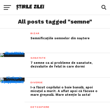
All posts tagged "semne"
BIZAR
Semnificațiile semnelor din naștere
SANATATE
7 semne ca ai probleme de sanatate,
dezvaluite de felul in care dormi
DIVERSE
I-a făcut copilului o baie banală, apoi
micuțul a murit. A aflat apoi că făcuse o
mare greșeală. Mare atenție la asta!
DETOXIFIERE