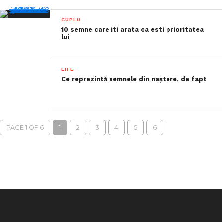
CUPLU
10 semne care iti arata ca esti prioritatea
lui
LIFE
Ce reprezintă semnele din naștere, de fapt
PAGE 1 OF 6
1
2
3
4
5
6