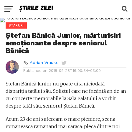
STARURI
Ștefan Bănică Junior, mărturisiri
emoționante despre seniorul
Bănică
By
Adrian Vrauko
Published on
2018-05-28T16:00:34+03:00
Ștefan Bănică Junior nu poate uita niciodată
dispariția tatălui său. Solistul care ne încântă an de an
cu concerte memorabile la Sala Palatului a vorbit
despre tatăl său, seniorul Ștefan Bănică.
Acum 23 de ani sufeream o mare pierdere, scena
romaneasca ramanand mai saraca: pleca dintre noi