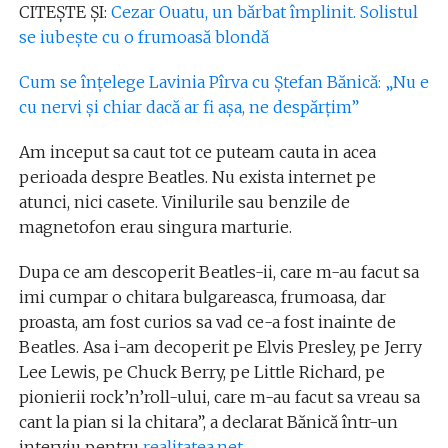
CITEȘTE ȘI:
Cezar Ouatu, un bărbat împlinit. Solistul
se iubește cu o frumoasă blondă
Cum se înțelege Lavinia Pîrva cu Ștefan Bănică: „Nu e
cu nervi și chiar dacă ar fi așa, ne despărțim”
Am inceput sa caut tot ce puteam cauta in acea
perioada despre Beatles. Nu exista internet pe
atunci, nici casete. Vinilurile sau benzile de
magnetofon erau singura marturie.
Dupa ce am descoperit Beatles-ii, care m-au facut sa
imi cumpar o chitara bulgareasca, frumoasa, dar
proasta, am fost curios sa vad ce-a fost inainte de
Beatles. Asa i-am decoperit pe Elvis Presley, pe Jerry
Lee Lewis, pe Chuck Berry, pe Little Richard, pe
pionierii rock’n’roll-ului, care m-au facut sa vreau sa
cant la pian si la chitara”, a declarat Bănică într-un
interviu pentru
realitatea.net
.