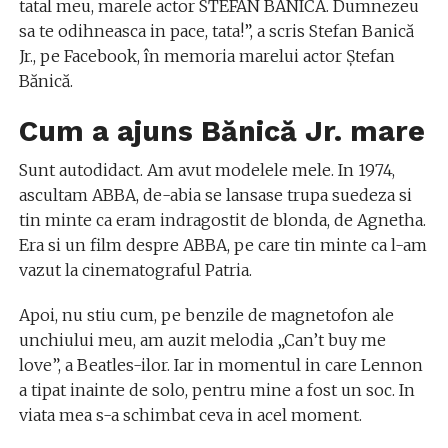
tatal meu, marele actor STEFAN BANICA. Dumnezeu
sa te odihneasca in pace, tata!”, a scris Stefan Banică
Jr., pe Facebook, în memoria marelui actor Ștefan
Bănică.
Cum a ajuns Bănică Jr. mare
Sunt autodidact. Am avut modelele mele. In 1974,
ascultam ABBA, de-abia se lansase trupa suedeza si
tin minte ca eram indragostit de blonda, de Agnetha.
Era si un film despre ABBA, pe care tin minte ca l-am
vazut la cinematograful Patria.
Apoi, nu stiu cum, pe benzile de magnetofon ale
unchiului meu, am auzit melodia „Can’t buy me
love”, a Beatles-ilor. Iar in momentul in care Lennon
a tipat inainte de solo, pentru mine a fost un soc. In
viata mea s-a schimbat ceva in acel moment.