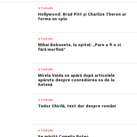
STARURI
Hollywood: Brad Pitt și Charlize Theron ar
forma un cplu
STARURI
Mihai Bobonete, la spital: „Pare a fi o zi
fără morfină”
STARURI
Mirela Vaida se apără după articolele
apărute despre concedierea sa de la
Antenă
STARURI
Tudor Chirilă, text dur despre români
STARURI
Se mărită Camelia Potec