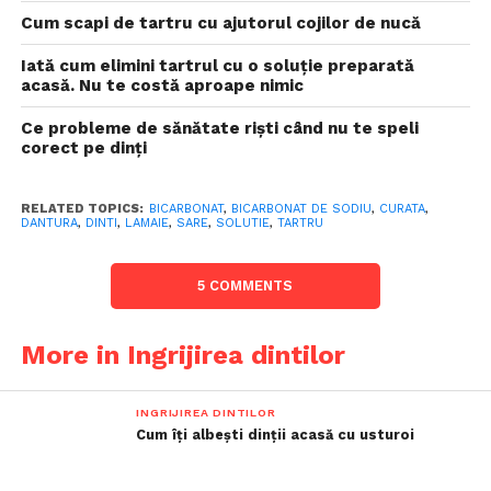
Cum scapi de tartru cu ajutorul cojilor de nucă
Iată cum elimini tartrul cu o soluție preparată
acasă. Nu te costă aproape nimic
Ce probleme de sănătate riști când nu te speli
corect pe dinți
RELATED TOPICS:
BICARBONAT
,
BICARBONAT DE SODIU
,
CURATA
,
DANTURA
,
DINTI
,
LAMAIE
,
SARE
,
SOLUTIE
,
TARTRU
5 COMMENTS
More in Ingrijirea dintilor
INGRIJIREA DINTILOR
Cum îți albești dinții acasă cu usturoi