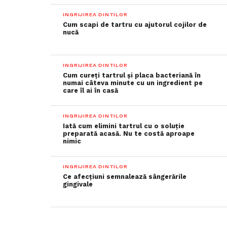
INGRIJIREA DINTILOR
Cum scapi de tartru cu ajutorul cojilor de
nucă
INGRIJIREA DINTILOR
Cum cureți tartrul și placa bacteriană în
numai câteva minute cu un ingredient pe
care îl ai în casă
INGRIJIREA DINTILOR
Iată cum elimini tartrul cu o soluție
preparată acasă. Nu te costă aproape
nimic
INGRIJIREA DINTILOR
Ce afecțiuni semnalează sângerările
gingivale