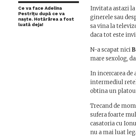
Invitata astazi l
Ce va face Adelina
Pestrițu după ce va
ginerele sau desp
naște. Hotărârea a fost
luată deja!
sa vina la televiz
daca tot este inv
N-a scapat nici
B
mare sexolog, dar
In incercarea de 
intermediul retel
obtina un platou 
Trecand de mom
sufera foarte mu
casatoria cu Ionu
nu a mai luat leg