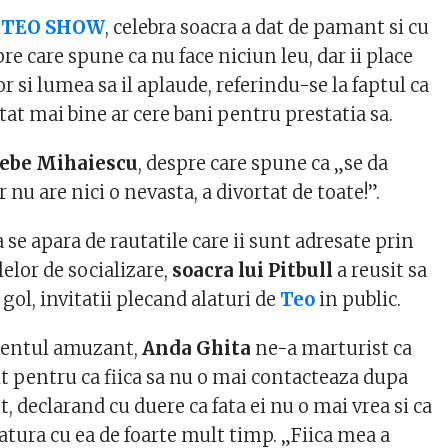
a
TEO SHOW
, celebra soacra a dat de pamant si cu
re care spune ca nu face niciun leu, dar ii place
or si lumea sa il aplaude, referindu-se la faptul ca
itat mai bine ar cere bani pentru prestatia sa.
ebe Mihaiescu
, despre care spune ca „se da
 nu are nici o nevasta, a divortat de toate!”.
a se apara de rautatile care ii sunt adresate prin
elor de socializare,
soacra lui Pitbull
a reusit sa
gol, invitatii plecand alaturi de
Teo
in public.
entul amuzant,
Anda Ghita
ne-a marturist ca
lt pentru ca fiica sa nu o mai contacteaza dupa
t, declarand cu duere ca fata ei nu o mai vrea si ca
atura cu ea de foarte mult timp. „Fiica mea a