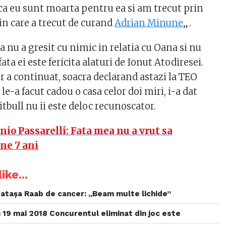
 ca eu sunt moarta pentru ea si am trecut prin
in care a trecut de curand
Adrian Minune
„.
 nu a gresit cu nimic in relatia cu Oana si nu
ata ei este fericita alaturi de Ionut Atodiresei.
or a continuat, soacra declarand astazi la TEO
e-a facut cadou o casa celor doi miri, i-a dat
itbull nu ii este deloc recunoscator.
nio Passarelli: Fata mea nu a vrut sa
ne 7 ani
ike...
atașa Raab de cancer: „Beam multe lichide”
 19 mai 2018 Concurentul eliminat din joc este