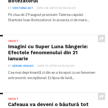
Botezatorul
BY
CRISTIANA AST
2019-08-29T01:34:36+03:00
Pe ziua de 29 august praznuim Taierea capului
Sfantului Ioan Botezatorul. In aceasta zi de mare...
INEDIT
Imagini cu Super Luna Sângerie:
Efectele fenomenului din 21
ianuarie
BY
ADRIAN VRAUKO
2019-01-21T12:03:10+02:00
Cea mai deprimantă zi din an a început cu un fenomen
astronomic excepțional. Eclipsa de lună...
INEDIT
Cafeaua va deveni o băutură tot