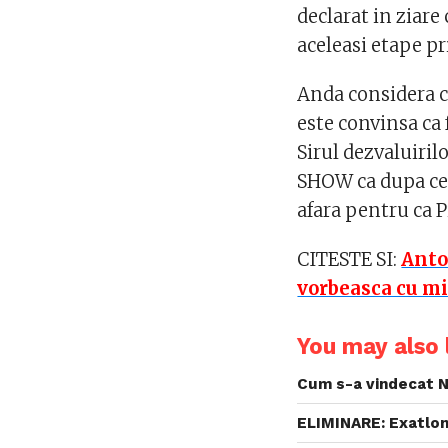
declarat in ziare
aceleasi etape pr
Anda considera ca
este convinsa ca f
Sirul dezvaluiril
SHOW ca dupa ce l
afara pentru ca P
CITESTE SI:
Anto
vorbeasca cu mi
You may also l
Cum s-a vindecat N
ELIMINARE: Exatlon