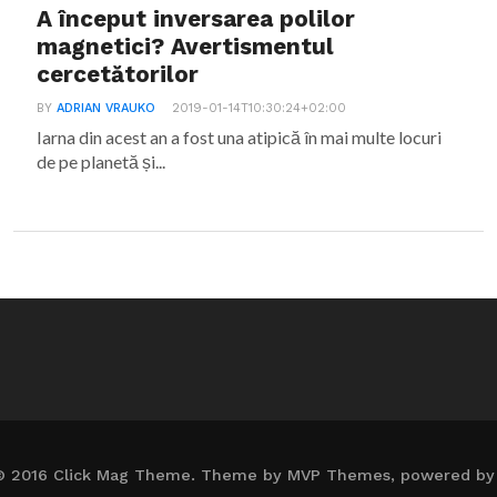
A început inversarea polilor
magnetici? Avertismentul
cercetătorilor
BY
ADRIAN VRAUKO
2019-01-14T10:30:24+02:00
Iarna din acest an a fost una atipică în mai multe locuri
de pe planetă și...
© 2016 Click Mag Theme. Theme by MVP Themes, powered by