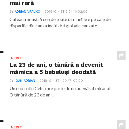
mai rară
BY
ADRIAN VRAUKO
2019-01-18T13:21:41+02:00
Cafeaua noastră cea de toate diminețile e pe cale de
dispariție din cauza încălzirii globale cauzate...
INEDIT
La 23 de ani, o tânără a devenit
mămica a 5 bebeluși deodată
BY
IOAN ADRIAN
2019-01-18T11:20:47+02:00
Un cuplu din Cehia are parte de un adevărat miracol.
O tânără de 23 de ani...
INEDIT