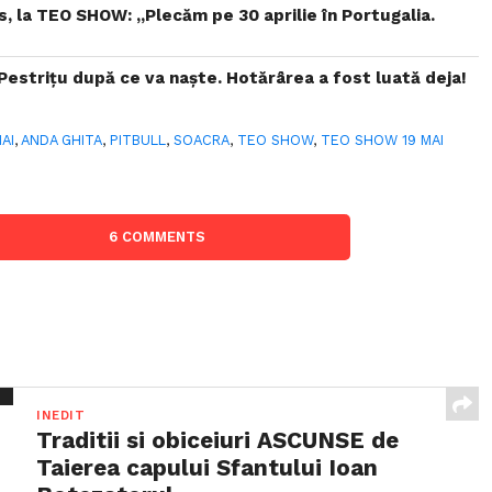
, la TEO SHOW: „Plecăm pe 30 aprilie în Portugalia.
Pestrițu după ce va naște. Hotărârea a fost luată deja!
MAI
,
ANDA GHITA
,
PITBULL
,
SOACRA
,
TEO SHOW
,
TEO SHOW 19 MAI
6 COMMENTS
INEDIT
Traditii si obiceiuri ASCUNSE de
Taierea capului Sfantului Ioan