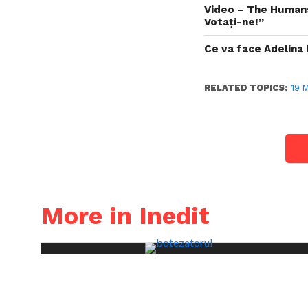
Video – The Humans
Votați-ne!”
Ce va face Adelina 
RELATED TOPICS:
19 
More in Inedit