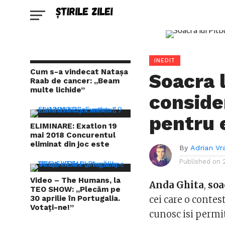
INEDIT
Cum s-a vindecat Natașa
Soacra l
Raab de cancer: „Beam
multe lichide”
conside
pentru 
ELIMINARE: Exatlon 19
mai 2018 Concurentul
eliminat din joc este
By
Adrian Vr
Published on
Video – The Humans, la
Anda Ghita
,
soa
TEO SHOW: „Plecăm pe
30 aprilie în Portugalia.
cei care o contes
Votați-ne!”
cunosc isi permit