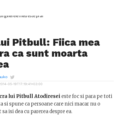
ui Pitbull: Fiica mea
ra ca sunt moarta
ea
auko
2014-05-19T17:19:41+03:00
cra lui Pitbull Atodiresei
este foc si para pe toti
ta si spune ca persoane care nici macar nu o
 sa isi dea cu parerea despre ea.