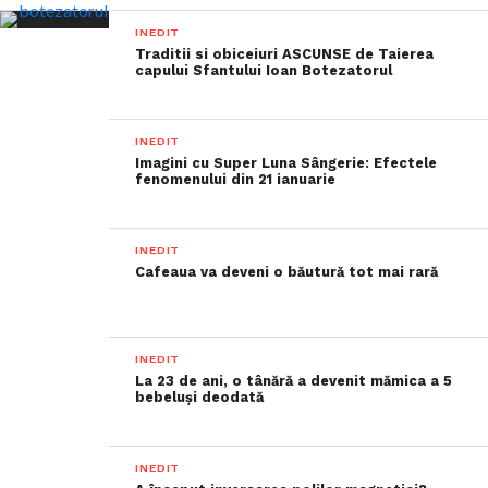
INEDIT
Traditii si obiceiuri ASCUNSE de Taierea
capului Sfantului Ioan Botezatorul
INEDIT
Imagini cu Super Luna Sângerie: Efectele
fenomenului din 21 ianuarie
INEDIT
Cafeaua va deveni o băutură tot mai rară
INEDIT
La 23 de ani, o tânără a devenit mămica a 5
bebeluși deodată
INEDIT