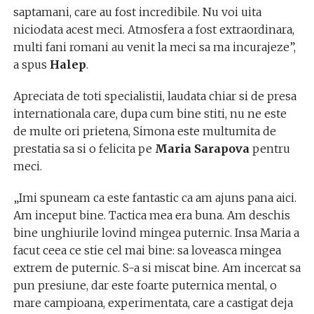
saptamani, care au fost incredibile. Nu voi uita
niciodata acest meci. Atmosfera a fost extraordinara,
multi fani romani au venit la meci sa ma incurajeze”,
a spus
Halep
.
Apreciata de toti specialistii, laudata chiar si de presa
internationala care, dupa cum bine stiti, nu ne este
de multe ori prietena, Simona este multumita de
prestatia sa si o felicita pe
Maria Sarapova
pentru
meci.
„Imi spuneam ca este fantastic ca am ajuns pana aici.
Am inceput bine. Tactica mea era buna. Am deschis
bine unghiurile lovind mingea puternic. Insa Maria a
facut ceea ce stie cel mai bine: sa loveasca mingea
extrem de puternic. S-a si miscat bine. Am incercat sa
pun presiune, dar este foarte puternica mental, o
mare campioana, experimentata, care a castigat deja