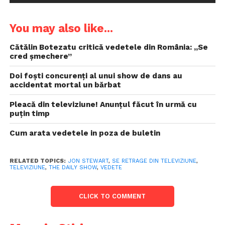
You may also like...
Cătălin Botezatu critică vedetele din România: „Se
cred șmechere”
Doi foști concurenți al unui show de dans au
accidentat mortal un bărbat
Pleacă din televiziune! Anunțul făcut în urmă cu
puțin timp
Cum arata vedetele in poza de buletin
RELATED TOPICS:
JON STEWART
,
SE RETRAGE DIN TELEVIZIUNE
,
TELEVIZIUNE
,
THE DAILY SHOW
,
VEDETE
CLICK TO COMMENT