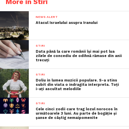
More in Stiri
NEWS ALERT
Atacul Israelului asupra Iranului
STIRI
Data până la care românii îşi mai pot lua
zilele de concediu de odihnă rămase din anii
trecuţi
STIRI
Doliu in lumea muzicii populare. S-a stins
subit din viata o indragita interpreta. Toți
i-ați ascultat melodiile
STIRI
Cele cinci zodii care trag lozul norocos în
următoarele 3 luni. Au parte de bogăție și
șanse de câștig nemaipomenite