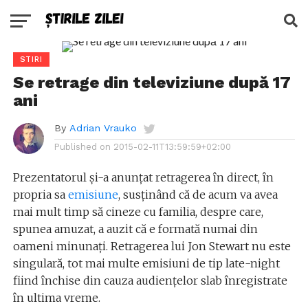
STIRI
Se retrage din televiziune după 17
ani
By
Adrian Vrauko
Published on
2015-02-11T13:59:59+02:00
Prezentatorul și-a anunțat retragerea în direct, în
propria sa
emisiune
, susținând că de acum va avea
mai mult timp să cineze cu familia, despre care,
spunea amuzat, a auzit că e formată numai din
oameni minunați. Retragerea lui Jon Stewart nu este
singulară, tot mai multe emisiuni de tip late-night
fiind închise din cauza audiențelor slab înregistrate
în ultima vreme.