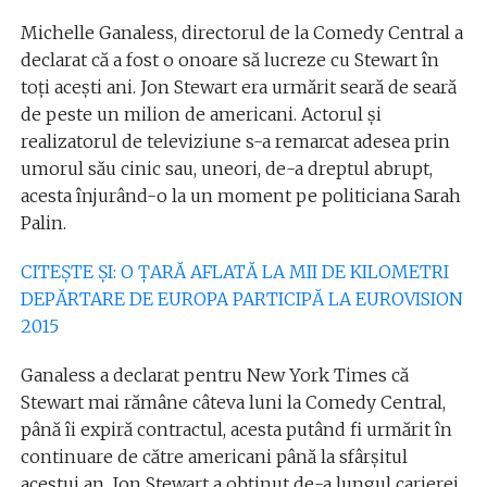
Michelle Ganaless, directorul de la Comedy Central a
declarat că a fost o onoare să lucreze cu Stewart în
toți acești ani. Jon Stewart era urmărit seară de seară
de peste un milion de americani. Actorul și
realizatorul de televiziune s-a remarcat adesea prin
umorul său cinic sau, uneori, de-a dreptul abrupt,
acesta înjurând-o la un moment pe politiciana Sarah
Palin.
CITEȘTE ȘI: O ȚARĂ AFLATĂ LA MII DE KILOMETRI
DEPĂRTARE DE EUROPA PARTICIPĂ LA EUROVISION
2015
Ganaless a declarat pentru New York Times că
Stewart mai rămâne câteva luni la Comedy Central,
până îi expiră contractul, acesta putând fi urmărit în
continuare de către americani până la sfârșitul
acestui an. Jon Stewart a obținut de-a lungul carierei