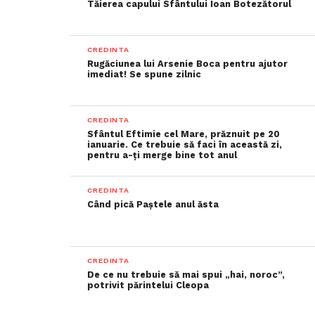
Tăierea capului Sfântului Ioan Botezătorul
CREDINTA
Rugăciunea lui Arsenie Boca pentru ajutor
imediat! Se spune zilnic
CREDINTA
Sfântul Eftimie cel Mare, prăznuit pe 20
ianuarie. Ce trebuie să faci în această zi,
pentru a-ți merge bine tot anul
CREDINTA
Când pică Paștele anul ăsta
CREDINTA
De ce nu trebuie să mai spui „hai, noroc”,
potrivit părintelui Cleopa