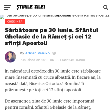
CREDINTA
Sărbătoare pe 30 iunie. Sfântul
Ghelasie de la Râmeț și cei 12
sfinți Apostoli
By
Adrian Vrauko
Published on
2018-06-30T14:21:46+03:00
În calendarul ortodox din 30 iunie este sărbătoare
mare, însemnată cu cruce albastră. În fiecare an, la
această dată, Biserica Ortodoxă Română îi
prăznuiește pe toți cei 12 sfinți apostoli.
De asemenea, ziua de 30 iunie este importantă
pentru români. Sfântul Ghelasie de la Râmeț,