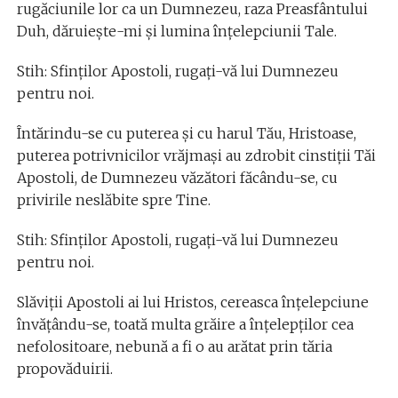
rugăciunile lor ca un Dumnezeu, raza Preasfântului
Duh, dăruieşte-mi şi lumina înţelepciunii Tale.
Stih: Sfinţilor Apostoli, rugaţi-vă lui Dumnezeu
pentru noi.
Întărindu-se cu puterea şi cu harul Tău, Hristoase,
puterea potrivnicilor vrăjmaşi au zdrobit cinstiţii Tăi
Apostoli, de Dumnezeu văzători făcându-se, cu
privirile neslăbite spre Tine.
Stih: Sfinţilor Apostoli, rugaţi-vă lui Dumnezeu
pentru noi.
Slăviţii Apostoli ai lui Hristos, cereasca înţelepciune
învăţându-se, toată multa grăire a înţelepţilor cea
nefolositoare, nebună a fi o au arătat prin tăria
propovăduirii.