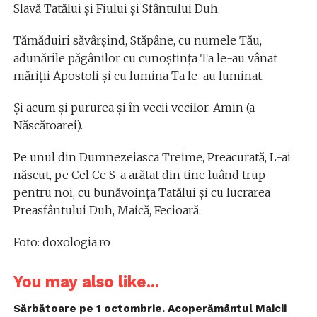
Slavă Tatălui şi Fiului şi Sfântului Duh.
Tămăduiri săvârşind, Stăpâne, cu numele Tău,
adunările păgânilor cu cunoştinţa Ta le-au vânat
măriţii Apostoli şi cu lumina Ta le-au luminat.
Şi acum şi pururea şi în vecii vecilor. Amin (a
Născătoarei).
Pe unul din Dumnezeiasca Treime, Preacurată, L-ai
născut, pe Cel Ce S-a arătat din tine luând trup
pentru noi, cu bunăvoinţa Tatălui şi cu lucrarea
Preasfântului Duh, Maică, Fecioară.
Foto: doxologia.ro
You may also like...
Sărbătoare pe 1 octombrie. Acoperământul Maicii