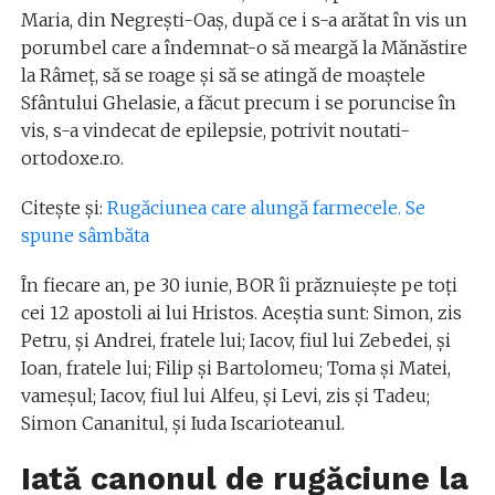
Maria, din Negreşti-Oaş, după ce i s-a arătat în vis un
porumbel care a îndemnat-o să meargă la Mănăstire
la Râmeţ, să se roage şi să se atingă de moaştele
Sfântului Ghelasie, a făcut precum i se poruncise în
vis, s-a vindecat de epilepsie, potrivit noutati-
ortodoxe.ro.
Citește și:
Rugăciunea care alungă farmecele. Se
spune sâmbăta
În fiecare an, pe 30 iunie, BOR îi prăznuiește pe toți
cei 12 apostoli ai lui Hristos. Aceștia sunt: Simon, zis
Petru, şi Andrei, fratele lui; Iacov, fiul lui Zebedei, şi
Ioan, fratele lui; Filip şi Bartolomeu; Toma şi Matei,
vameşul; Iacov, fiul lui Alfeu, şi Levi, zis şi Tadeu;
Simon Cananitul, şi Iuda Iscarioteanul.
Iată canonul de rugăciune la