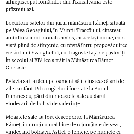
arhiepiscopul românilor din Transilvania, este
prăznuit azi.
Locuitorii satelor din jurul mănăstirii Râmeț, situată
pe Valea Geoagiului, în Munţii Trascăului, cinsteau
amintirea unui monah cuvios, cu acelaşi nume, cu o
viaţă plină de sfinţenie, cu râvnă întru propovăduirea
cuvântului Evangheliei, cu dragoste faţă de păstoriţi.
În secolul al XIV-lea a trăit la Mănăstirea Râmeț
Ghelasie.
Evlavia sa i-a făcut pe oameni să îl cinstească ani de
zile ca sfânt. Prin rugăciuni încetate la Bunul
Dumnezeu, părți din moaștele sale au darul
vindecării de boli și de suferințe.
Moaştele sale au fost descoperite la Mănăstirea
Râmeţ, în urmă cu mai bine de o jumătate de veac,
vindecând bolnavii. Astfel, o femeie, pe numele ei