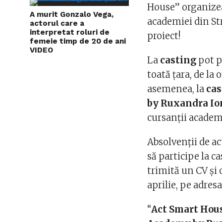
House” organizează
A murit Gonzalo Vega,
academiei din Str
actorul care a
interpretat roluri de
proiect!
femeie timp de 20 de ani
VIDEO
La
casting
pot pa
toată țara, de la 
asemenea, la
cas
by Ruxandra Io
cursanții academi
Absolvenții de act
să participe la c
trimită un CV și 
aprilie, pe adre
“
Act Smart Hou