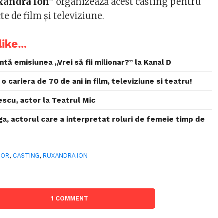
xandra Ion
” organizează acest casting pentru
e de film și televiziune.
ike...
tă emisiunea „Vrei să fii milionar?” la Kanal D
o cariera de 70 de ani in film, televiziune si teatru!
escu, actor la Teatrul Mic
a, actorul care a interpretat roluri de femeie timp de
TOR
,
CASTING
,
RUXANDRA ION
1 COMMENT