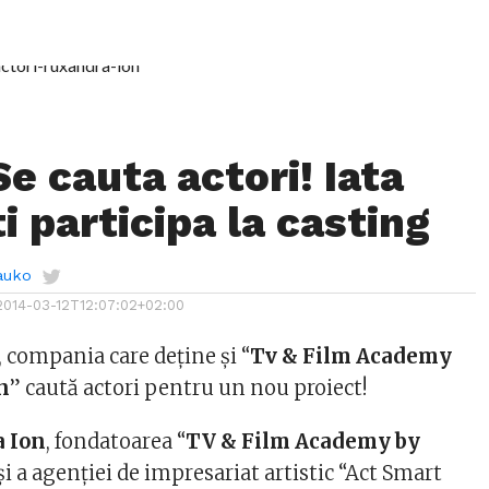
e cauta actori! Iata
 participa la casting
auko
2014-03-12T12:07:02+02:00
 compania care deține și “
Tv & Film Academy
n
” caută actori pentru un nou proiect!
 Ion
, fondatoarea “
TV & Film Academy by
și a agenției de impresariat artistic “Act Smart