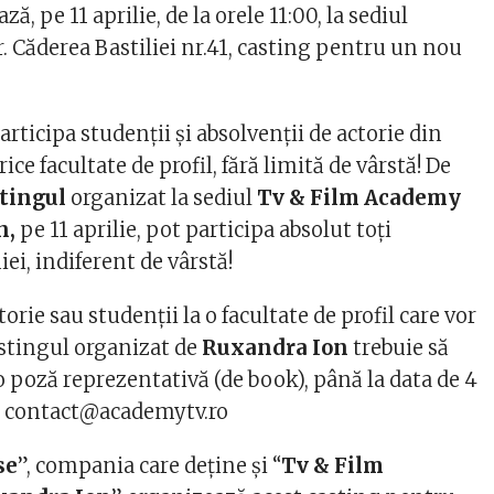
, pe 11 aprilie, de la orele 11:00, la sediul
. Căderea Bastiliei nr.41, casting pentru un nou
rticipa studenții și absolvenții de actorie din
orice facultate de profil, fără limită de vârstă! De
tingul
organizat la sediul
Tv & Film Academy
n,
pe 11 aprilie, pot participa absolut toți
ei, indiferent de vârstă!
orie sau studenții la o facultate de profil care vor
astingul organizat de
Ruxandra Ion
trebuie să
o poză reprezentativă (de book), până la data de 4
sa contact@academytv.ro
se
”, compania care deține și “
Tv & Film