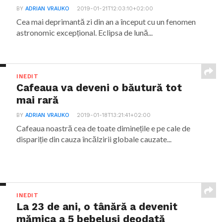
BY
ADRIAN VRAUKO
2019-01-21T12:03:10+02:00
Cea mai deprimantă zi din an a început cu un fenomen
astronomic excepțional. Eclipsa de lună...
INEDIT
Cafeaua va deveni o băutură tot
mai rară
BY
ADRIAN VRAUKO
2019-01-18T13:21:41+02:00
Cafeaua noastră cea de toate diminețile e pe cale de
dispariție din cauza încălzirii globale cauzate...
INEDIT
La 23 de ani, o tânără a devenit
mămica a 5 bebeluși deodată