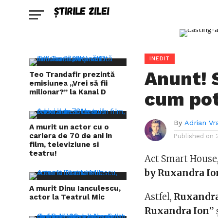
INEDIT
Anunt! S
Teo Trandafir prezintă
emisiunea „Vrei să fii
milionar?” la Kanal D
cum poti
By
Adrian Vr
A murit un actor cu o
cariera de 70 de ani in
Published on
film, televiziune si
teatru!
Act Smart House,
by Ruxandra Io
A murit Dinu Ianculescu,
Astfel,
Ruxandra
actor la Teatrul Mic
Ruxandra Ion
” 