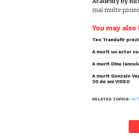
Academy by Ru
mai multe proiect
You may also l
Teo Trandafir prezin
A murit un actor cu 
A murit Dinu Iancul
A murit Gonzalo Veg
20 de ani VIDEO
RELATED TOPICS:
AC