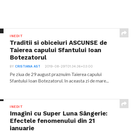
INEDIT
Traditii si obiceiuri ASCUNSE de
Taierea capului Sfantului Ioan
Botezatorul
BY
CRISTIANA AST
2019-08-29T01:34:36+03:00
Pe ziua de 29 august praznuim Taierea capului
Sfantului Ioan Botezatorul. In aceasta zi de mare...
INEDIT
Imagini cu Super Luna Sângerie:
Efectele fenomenului din 21
ianuarie