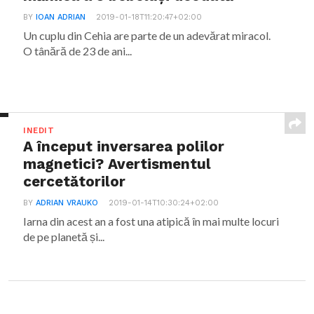
BY
IOAN ADRIAN
2019-01-18T11:20:47+02:00
Un cuplu din Cehia are parte de un adevărat miracol.
O tânără de 23 de ani...
INEDIT
A început inversarea polilor
magnetici? Avertismentul
cercetătorilor
BY
ADRIAN VRAUKO
2019-01-14T10:30:24+02:00
Iarna din acest an a fost una atipică în mai multe locuri
de pe planetă și...