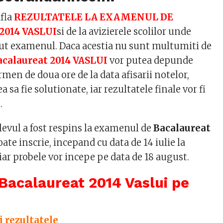
afla
REZULTATELE LA EXAMENUL DE
014 VASLUI
si de la avizierele scolilor unde
nut examenul. Daca acestia nu sunt multumiti de
acalaureat 2014 VASLUI
vor putea depunde
ermen de doua ore de la data afisarii notelor,
 sa fie solutionate, iar rezultatele finale vor fi
.
elevul a fost respins la examenul de
Bacalaureat
oate inscrie, incepand cu data de 14 iulie la
iar probele vor incepe pe data de 18 august.
Bacalaureat 2014 Vaslui pe
zi rezultatele