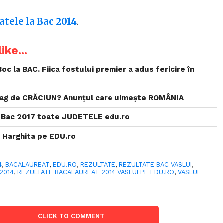
atele la Bac 2014
.
ike...
Boc la BAC. Fiica fostului premier a adus fericire în
ag de CRĂCIUN? Anunțul care uimește ROMÂNIA
 Bac 2017 toate JUDETELE edu.ro
 Harghita pe EDU.ro
4
,
BACALAUREAT
,
EDU.RO
,
REZULTATE
,
REZULTATE BAC VASLUI
,
2014
,
REZULTATE BACALAUREAT 2014 VASLUI PE EDU.RO
,
VASLUI
CLICK TO COMMENT