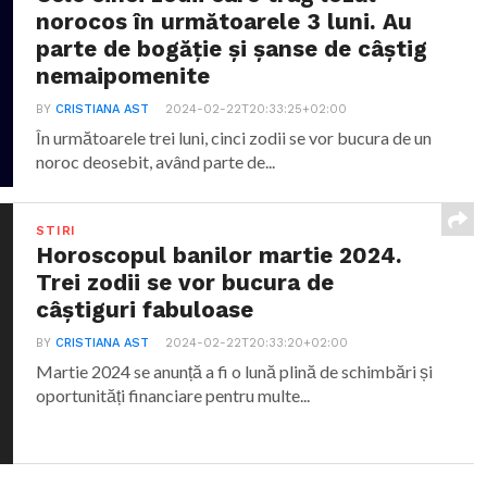
norocos în următoarele 3 luni. Au
parte de bogăție și șanse de câștig
nemaipomenite
BY
CRISTIANA AST
2024-02-22T20:33:25+02:00
În următoarele trei luni, cinci zodii se vor bucura de un
noroc deosebit, având parte de...
STIRI
Horoscopul banilor martie 2024.
Trei zodii se vor bucura de
câștiguri fabuloase
BY
CRISTIANA AST
2024-02-22T20:33:20+02:00
Martie 2024 se anunță a fi o lună plină de schimbări și
oportunități financiare pentru multe...