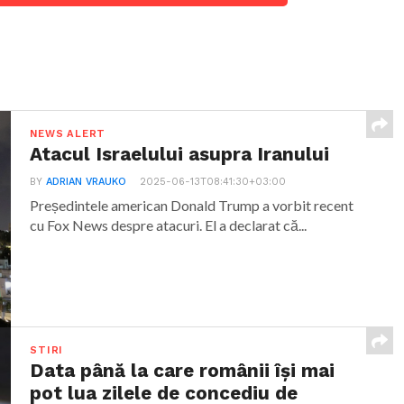
NEWS ALERT
Atacul Israelului asupra Iranului
BY
ADRIAN VRAUKO
2025-06-13T08:41:30+03:00
Președintele american Donald Trump a vorbit recent
cu Fox News despre atacuri. El a declarat că...
STIRI
Data până la care românii îşi mai
pot lua zilele de concediu de