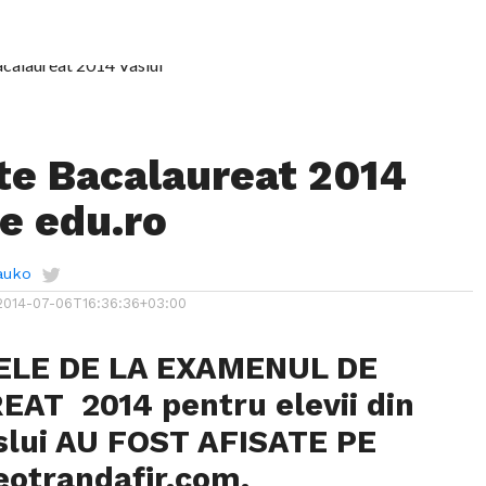
te Bacalaureat 2014
pe edu.ro
auko
2014-07-06T16:36:36+03:00
ELE DE LA EXAMENUL DE
AT 2014 pentru elevii din
aslui AU FOST AFISATE PE
eotrandafir.com
.