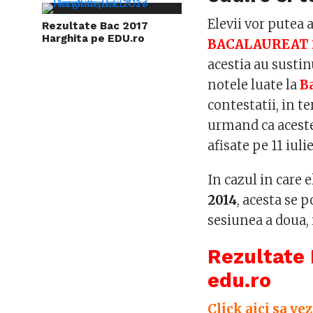
Elevii vor putea 
Rezultate Bac 2017
Harghita pe EDU.ro
BACALAUREAT 2
acestia au susti
notele luate la
B
contestatii, in t
urmand ca acestea
afisate pe 11 iulie
In cazul in care 
2014
, acesta se p
sesiunea a doua, 
Rezultate 
edu.ro
Click aici sa ve