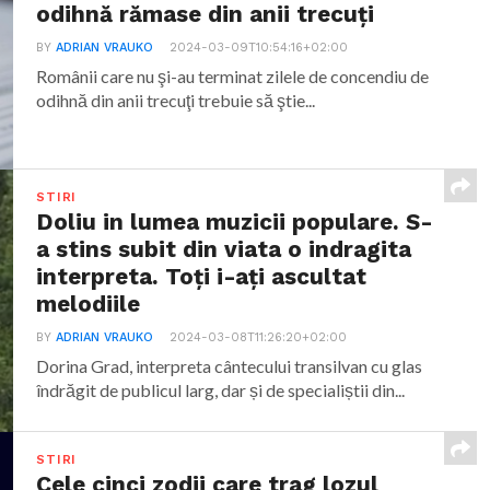
odihnă rămase din anii trecuţi
BY
ADRIAN VRAUKO
2024-03-09T10:54:16+02:00
Românii care nu şi-au terminat zilele de concendiu de
odihnă din anii trecuţi trebuie să ştie...
STIRI
Doliu in lumea muzicii populare. S-
a stins subit din viata o indragita
interpreta. Toți i-ați ascultat
melodiile
BY
ADRIAN VRAUKO
2024-03-08T11:26:20+02:00
Dorina Grad, interpreta cântecului transilvan cu glas
îndrăgit de publicul larg, dar și de specialiștii din...
STIRI
Cele cinci zodii care trag lozul