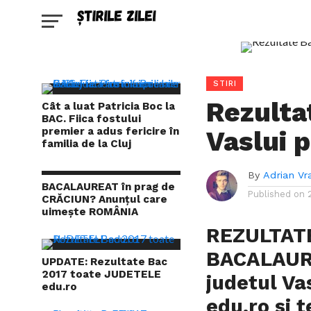
STIRI
Rezulta
Cât a luat Patricia Boc la
BAC. Fiica fostului
premier a adus fericire în
Vaslui 
familia de la Cluj
By
Adrian Vr
BACALAUREAT în prag de
Published on
CRĂCIUN? Anunțul care
uimește ROMÂNIA
REZULTAT
BACALAURE
UPDATE: Rezultate Bac
2017 toate JUDETELE
judetul V
edu.ro
edu.ro si
t