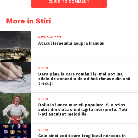
CLICK TO COMMENT
More in Stiri
NEWS ALERT
Atacul Israelului asupra Iranului
STIRI
Data până la care românii îşi mai pot lua
zilele de concediu de odihnă rămase din anii
trecuţi
STIRI
Doliu in lumea muzicii populare. S-a stins
subit din viata o indragita interpreta. Toți
i-ați ascultat melodiile
STIRI
Cele cinci zodii care trag lozul norocos în