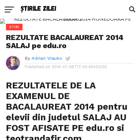
STIRI
REZULTATE BACALAUREAT 2014
SALAJ pe edu.ro
By
Adrian Vrauko
Published on
2014-07-06T17:45:40+03:00
REZULTATELE DE LA
EXAMENUL DE
BACALAUREAT 2014 pentru
elevii din judetul SALAJ AU
FOST AFISATE PE edu.ro si
teotrandafir.com
.