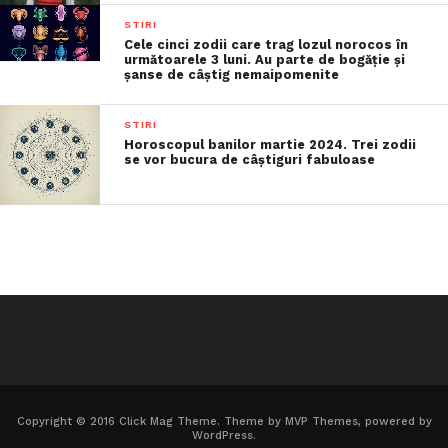
STIRI
Cele cinci zodii care trag lozul norocos în
următoarele 3 luni. Au parte de bogăție și
șanse de câștig nemaipomenite
STIRI
Horoscopul banilor martie 2024. Trei zodii
se vor bucura de câștiguri fabuloase
Copyright © 2016 Click Mag Theme. Theme by MVP Themes, powered by
WordPress.