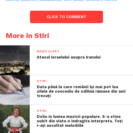
CLICK TO COMMENT
More in Stiri
NEWS ALERT
Atacul Israelului asupra Iranului
STIRI
Data până la care românii îşi mai pot lua
zilele de concediu de odihnă rămase din anii
trecuţi
STIRI
Doliu in lumea muzicii populare. S-a stins
subit din viata o indragita interpreta. Toți
i-ați ascultat melodiile