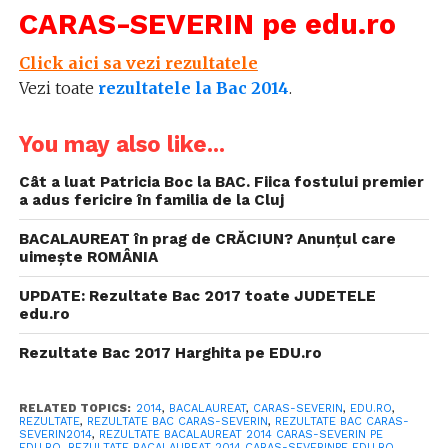
CARAS-SEVERIN pe edu.ro
Click aici sa vezi rezultatele
Vezi toate
rezultatele la Bac 2014
.
You may also like...
Cât a luat Patricia Boc la BAC. Fiica fostului premier
a adus fericire în familia de la Cluj
BACALAUREAT în prag de CRĂCIUN? Anunțul care
uimește ROMÂNIA
UPDATE: Rezultate Bac 2017 toate JUDETELE
edu.ro
Rezultate Bac 2017 Harghita pe EDU.ro
RELATED TOPICS:
2014
,
BACALAUREAT
,
CARAS-SEVERIN
,
EDU.RO
,
REZULTATE
,
REZULTATE BAC CARAS-SEVERIN
,
REZULTATE BAC CARAS-
SEVERIN2014
,
REZULTATE BACALAUREAT 2014 CARAS-SEVERIN PE
EDU.RO
,
REZULTATE BACALAUREAT 2014 CARAS-SEVERINPE EDU.RO