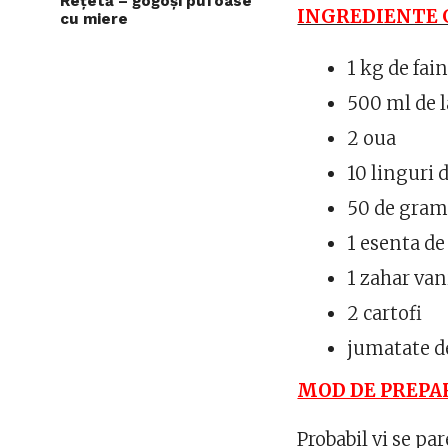
Rețetă – gogoși pufoase
INGREDIENTE 
cu miere
1 kg de fai
500 ml de 
2 oua
10 linguri 
50 de gram
1 esenta de
1 zahar van
2 cartofi
jumatate de
MOD DE PREPA
Probabil vi se par