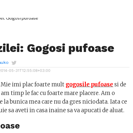
zilei: Gogosi pufoase
auko
2014-05-31T12:55:08+03:00
. Mie imi plac foarte mult
gogosile pufoase
si de
 am timp le fac cu foarte mare placere. Am o
de la bunica mea care nu da gres niciodata. Iata ce
ie sa aveti in casa inaine sa va apucati de aluat.
foase