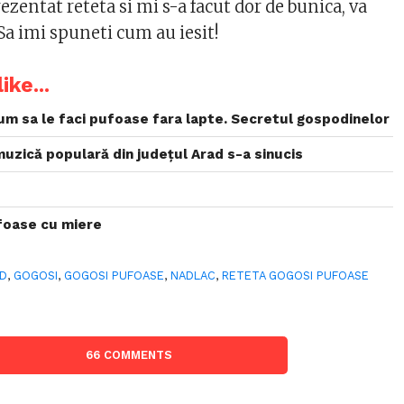
zentat reteta si mi s-a facut dor de bunica, va
Sa imi spuneti cum au iesit!
ike...
um sa le faci pufoase fara lapte. Secretul gospodinelor
muzică populară din județul Arad s-a sinucis
foase cu miere
AD
,
GOGOSI
,
GOGOSI PUFOASE
,
NADLAC
,
RETETA GOGOSI PUFOASE
66 COMMENTS