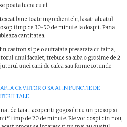
 se poata lucra cu el.
escat bine toate ingredientele, lasati aluatul
rosop timp de 30-50 de minute la dospit. Pana
ubleaza cantitatea.
din castron si pe o sufrafata presarata cu faina,
utorul unui facalet, trebuie sa aiba o grosime de 2
ajutorul unei cani de cafea sau forme rotunde
AFLA CE VIITOR O SA AI IN FUNCTIE DE
ERII TALE
nat de taiat, acoperiti gogosile cu un prosop si
hnit” timp de 20 de minute. Ele vor dospi din nou,
 acest proces se intaresc si nu mai au gustul