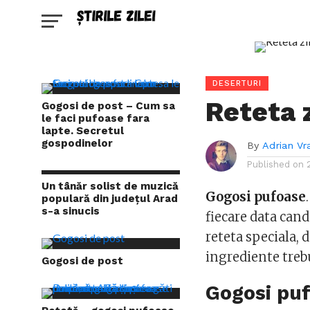
DESERTURI
Reteta 
Gogosi de post – Cum sa
le faci pufoase fara
lapte. Secretul
gospodinelor
By
Adrian Vr
Published on
Un tânăr solist de muzică
Gogosi pufoase
populară din județul Arad
s-a sinucis
fiecare data cand
reteta speciala, 
ingrediente trebu
Gogosi de post
Gogosi pu