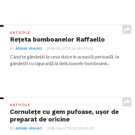
ARTICOLE
Rețeta bomboanelor Raffaello
BY
ADRIAN VRAUKO
2018-10-21T13:24:34+03:00
Când te gândești la ceva dulce în această perioadă, te
gândești cu siguranță la delicioasele bomboane...
ARTICOLE
Cornulețe cu gem pufoase, ușor de
preparat de oricine
BY
ADRIAN VRAUKO
2018-09-17T10:32:23+03:00