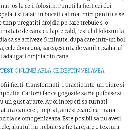
ai jos la ce ii folosim. Puneti la fiert cei doi
 spalati si taiati in bucati cat mai mici pentru a se
re timp pregatiti drojdia pe care trebuie s-o
jumatate de cana cu lapte cald, restul il folosim la
jdia sa se activeze 5 minute, dupa care intr-un bol
a, cele doua oua, sarea,esenta de vanilie, zaharul
si adaugati drojdia din cana.
:
TEST ONLINE! AFLA CE DESTIN VEI AVEA
ofii fierti, transformati-i practic intr-un piure si
poztie. Cartofii fac ca gogosile sa fie pufoase si
au un gust aparte. Apoi incepeti sa turnati
ratura camerei, treptat, amestecand cu mana
itia se omogenizeaza. Este posibil sa nu aveti
ele, aluatul nu trebuie sa fie tare, are o textura