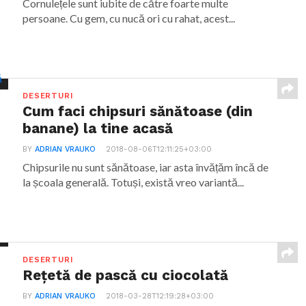
Cornulețele sunt iubite de către foarte multe
persoane. Cu gem, cu nucă ori cu rahat, acest...
DESERTURI
Cum faci chipsuri sănătoase (din
banane) la tine acasă
BY
ADRIAN VRAUKO
2018-08-06T12:11:25+03:00
Chipsurile nu sunt sănătoase, iar asta învățăm încă de
la școala generală. Totuși, există vreo variantă...
DESERTURI
Rețetă de pască cu ciocolată
BY
ADRIAN VRAUKO
2018-03-28T12:19:28+03:00