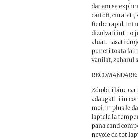
dar am sa explic m
cartofi, curatati,
fierbe rapid. Int
dizolvati intr-o 
aluat. Lasati dro
puneti toata fain
vanilat, zaharul 
RECOMANDARE
Zdrobiti bine cart
adaugati-i in com
moi, in plus le d
laptele la tempe
pana cand compoz
nevoie de tot lapt