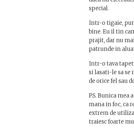
special.
Intr-o tigaie, pun
bine. Eu il tin c
prajit, dar nu ma
patrunde in alua
Intr-o tava tape
si lasati-le sa s
de orice fel sau 
P.S. Bunica mea a
mana in foc, ca r
extrem de utiliza
traiesc foarte mult