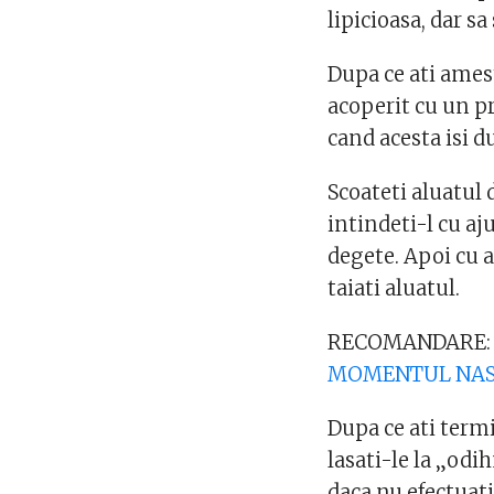
lipicioasa, dar sa
Dupa ce ati amest
acoperit cu un p
cand acesta isi d
Scoateti aluatul 
intindeti-l cu aj
degete. Apoi cu 
taiati aluatul.
RECOMANDARE:
MOMENTUL NAST
Dupa ce ati termi
lasati-le la „odi
daca nu efectuati