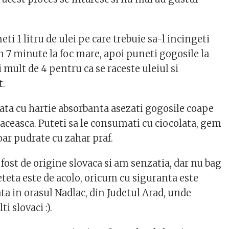
eti 1 litru de ulei pe care trebuie sa-l incingeti
am 7 minute la foc mare, apoi puneti gogosile la
i mult de 4 pentru ca se raceste uleiul si
t.
tata cu hartie absorbanta asezati gogosile coape
e raceasca. Puteti sa le consumati cu ciocolata, gem
doar pudrate cu zahar praf.
 fost de origine slovaca si am senzatia, dar nu bag
eteta este de acolo, oricum cu siguranta este
ta in orasul Nadlac, din Judetul Arad, unde
i slovaci :).