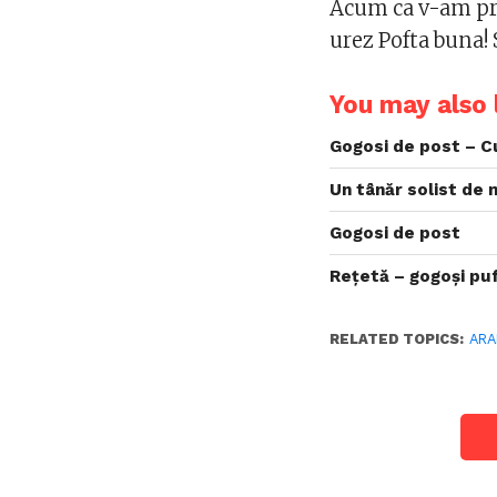
Acum ca v-am pre
urez Pofta buna! 
You may also l
Gogosi de post – C
Un tânăr solist de 
Gogosi de post
Rețetă – gogoși pu
RELATED TOPICS:
AR