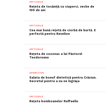
ARTICOLE
Rețeta de tocăniță cu ciuperci, veche de
100 de ani
ARTICOLE
Cea mai bună rețetă de ciorbă de burtă. E
perfectă pentru Revelion
ARTICOLE
Rețeta de cozonac a lui Păstorel
Teodoreanu
APERITIVE
Salata de boeuf dietetică pentru Crăciun.
Secretul pentru a nu ne îngrășa
ARTICOLE
Rețeta bomboanelor Raffaello