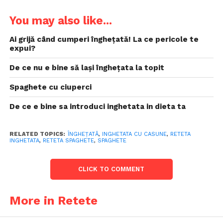
You may also like...
Ai grijă când cumperi înghețată! La ce pericole te
expui?
De ce nu e bine să lași înghețata la topit
Spaghete cu ciuperci
De ce e bine sa introduci inghetata in dieta ta
RELATED TOPICS:
ÎNGHEŢATĂ
,
INGHETATA CU CASUNE
,
RETETA
INGHETATA
,
RETETA SPAGHETE
,
SPAGHETE
CLICK TO COMMENT
More in Retete