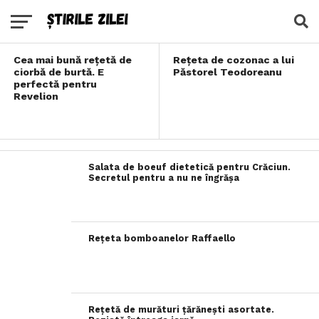
de 100 de ani
Cea mai bună rețetă de
Rețeta de cozonac a lui
ciorbă de burtă. E
Păstorel Teodoreanu
perfectă pentru
Revelion
Salata de boeuf dietetică pentru Crăciun.
Secretul pentru a nu ne îngrășa
Rețeta bomboanelor Raffaello
Rețetă de murături țărănești asortate.