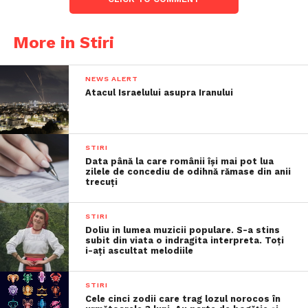
More in Stiri
NEWS ALERT
Atacul Israelului asupra Iranului
STIRI
Data până la care românii îşi mai pot lua
zilele de concediu de odihnă rămase din anii
trecuţi
STIRI
Doliu in lumea muzicii populare. S-a stins
subit din viata o indragita interpreta. Toți
i-ați ascultat melodiile
STIRI
Cele cinci zodii care trag lozul norocos în