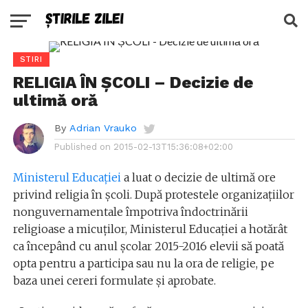
STIRI
RELIGIA ÎN ȘCOLI – Decizie de
ultimă oră
By
Adrian Vrauko
Published on
2015-02-13T15:36:08+02:00
Ministerul Educației
a luat o decizie de ultimă ore
privind religia în școli. După protestele organizațiilor
nonguvernamentale împotriva îndoctrinării
religioase a micuților, Ministerul Educației a hotărât
ca începând cu anul școlar 2015-2016 elevii să poată
opta pentru a participa sau nu la ora de religie, pe
baza unei cereri formulate și aprobate.