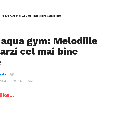
t aqua gym: Melodiile
arzi cel mai bine
e
auko
2014-08-19T14:35:56+03:00
ike...