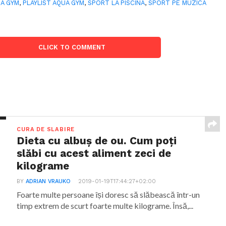
A GYM
,
PLAYLIST AQUA GYM
,
SPORT LA PISCINA
,
SPORT PE MUZICA
CLICK TO COMMENT
CURA DE SLABIRE
Dieta cu albuș de ou. Cum poți
slăbi cu acest aliment zeci de
kilograme
BY
ADRIAN VRAUKO
2019-01-19T17:44:27+02:00
Foarte multe persoane își doresc să slăbească într-un
timp extrem de scurt foarte multe kilograme. Însă,...