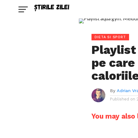
DIETA SI SPORT
Playlis
pe care 
caloriil
By
Adrian Vr
Published on
You may also l