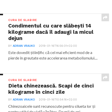
CURA DE SLABIRE
Condimentul cu care slăbești 14
kilograme dacă îl adaugi la micul
dejun
BY
ADRIAN VRAUKO
2019-01-16T16:56:01+02:00
Este dovedit științific că cel mai eficient mod de a
pierde în greutate este accelerarea metabolismului....
CURA DE SLABIRE
Dieta chinezească. Scapi de cinci
kilograme în cinci zile
BY
ADRIAN VRAUKO
2019-01-16T10:54:16+02:00
Chinezoaicele sunt recunoscute pentru silueta lor și
pentru stilul de viață sănătos. De mii de ani,...