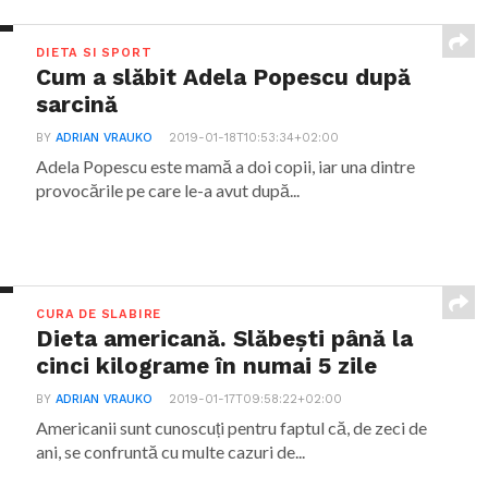
DIETA SI SPORT
Cum a slăbit Adela Popescu după
sarcină
BY
ADRIAN VRAUKO
2019-01-18T10:53:34+02:00
Adela Popescu este mamă a doi copii, iar una dintre
provocările pe care le-a avut după...
CURA DE SLABIRE
Dieta americană. Slăbești până la
cinci kilograme în numai 5 zile
BY
ADRIAN VRAUKO
2019-01-17T09:58:22+02:00
Americanii sunt cunoscuți pentru faptul că, de zeci de
ani, se confruntă cu multe cazuri de...