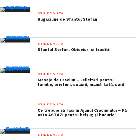
STIL DE VIATA
Rugaciune de Sfantul Stefan
STIL DE VIATA
Sfantul Stefan. Obiceiuri si traditii
STIL DE VIATA
Mesaje de Craciun – Felicitări pentru
familie, prieteni, soacră, mamă, tată, soră
STIL DE VIATA
Ce trebuie să faci în Ajunul Craciunului – Fă
asta ASTĂZI pentru belșug și bucurie!
STIL DE VIATA