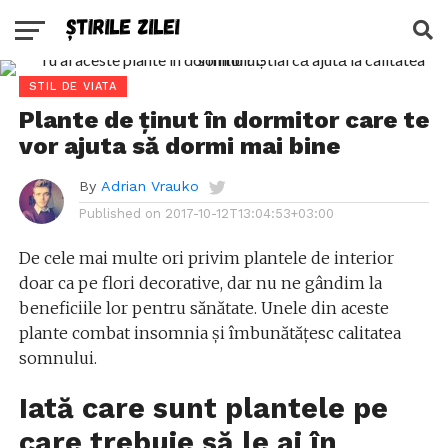
STIL DE VIATA
Plante de ținut în dormitor care te
vor ajuta să dormi mai bine
By
Adrian Vrauko
Published on
2017-10-12T13:04:53+03:00
De cele mai multe ori privim plantele de interior
doar ca pe flori decorative, dar nu ne gândim la
beneficiile lor pentru sănătate. Unele din aceste
plante combat insomnia și îmbunătățesc calitatea
somnului.
Iată care sunt plantele pe
care trebuie să le ai în