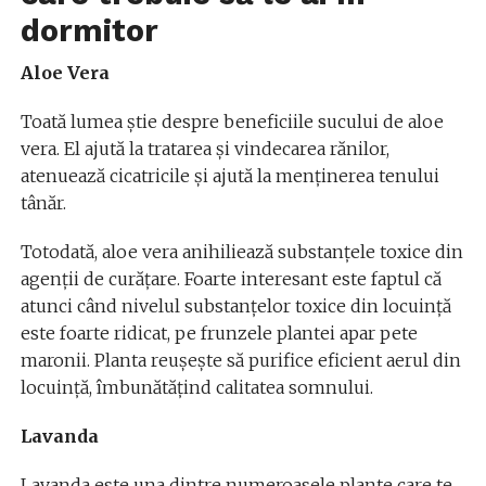
dormitor
Aloe Vera
Toată lumea știe despre beneficiile sucului de aloe
vera. El ajută la tratarea și vindecarea rănilor,
atenuează cicatricile și ajută la menținerea tenului
tânăr.
Totodată, aloe vera anihiliează substanțele toxice din
agenții de curățare. Foarte interesant este faptul că
atunci când nivelul substanțelor toxice din locuință
este foarte ridicat, pe frunzele plantei apar pete
maronii. Planta reușește să purifice eficient aerul din
locuință, îmbunătățind calitatea somnului.
Lavanda
Lavanda este una dintre numeroasele plante care te