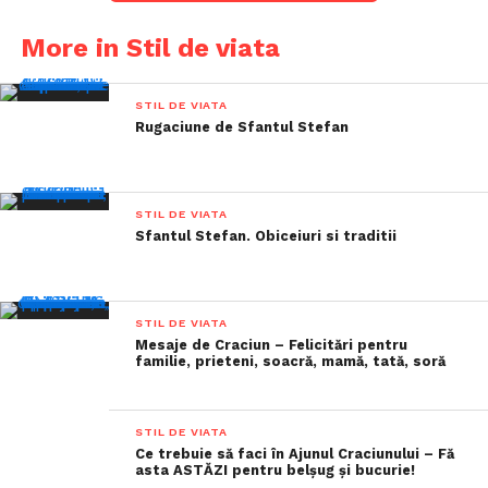
More in Stil de viata
STIL DE VIATA
Rugaciune de Sfantul Stefan
STIL DE VIATA
Sfantul Stefan. Obiceiuri si traditii
STIL DE VIATA
Mesaje de Craciun – Felicitări pentru
familie, prieteni, soacră, mamă, tată, soră
STIL DE VIATA
Ce trebuie să faci în Ajunul Craciunului – Fă
asta ASTĂZI pentru belșug și bucurie!