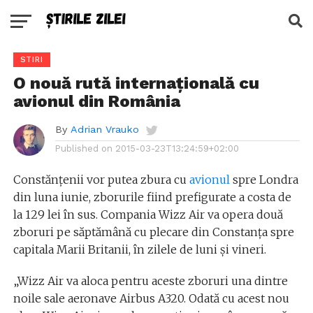
STIRI
O nouă rută internațională cu
avionul din România
By
Adrian Vrauko
Published on
2015-03-23T13:24:59+02:00
Constănțenii vor putea zbura cu
avionul
spre Londra
din luna iunie, zborurile fiind prefigurate a costa de
la 129 lei în sus. Compania Wizz Air va opera două
zboruri pe săptămână cu plecare din Constanța spre
capitala Marii Britanii, în zilele de luni și vineri.
„Wizz Air va aloca pentru aceste zboruri una dintre
noile sale aeronave Airbus A320. Odată cu acest nou