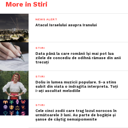
More in Stiri
NEWS ALERT
Atacul Israelului asupra Iranului
STIRI
Data până la care românii îşi mai pot lua
zilele de concediu de odihnă rămase din anii
trecuţi
STIRI
Doliu in lumea muzicii populare. S-a stins
subit din viata o indragita interpreta. Toți
i-ați ascultat melodiile
STIRI
Cele cinci zodii care trag lozul norocos în
următoarele 3 luni. Au parte de bogăție și
șanse de câștig nemaipomenite