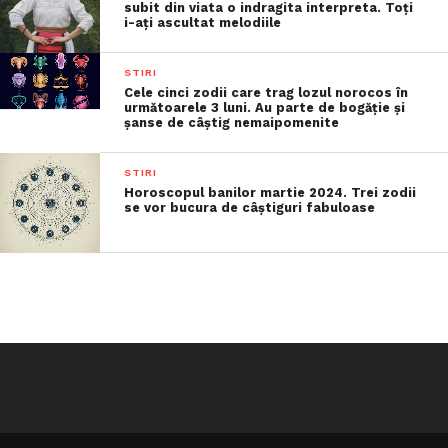
subit din viata o indragita interpreta. Toți
i-ați ascultat melodiile
STIRI
Cele cinci zodii care trag lozul norocos în
următoarele 3 luni. Au parte de bogăție și
șanse de câștig nemaipomenite
STIRI
Horoscopul banilor martie 2024. Trei zodii
se vor bucura de câștiguri fabuloase