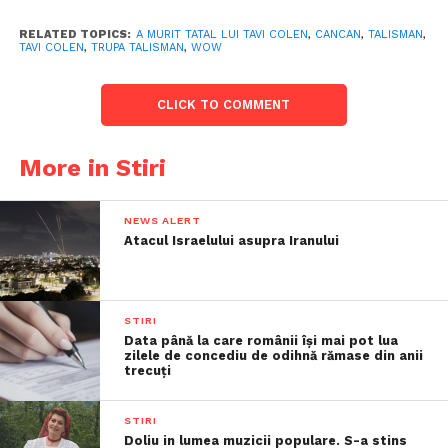
RELATED TOPICS:
A MURIT TATAL LUI TAVI COLEN
,
CANCAN
,
TALISMAN
,
TAVI COLEN
,
TRUPA TALISMAN
,
WOW
CLICK TO COMMENT
More in Stiri
NEWS ALERT
Atacul Israelului asupra Iranului
STIRI
Data până la care românii îşi mai pot lua
zilele de concediu de odihnă rămase din anii
trecuţi
STIRI
Doliu in lumea muzicii populare. S-a stins