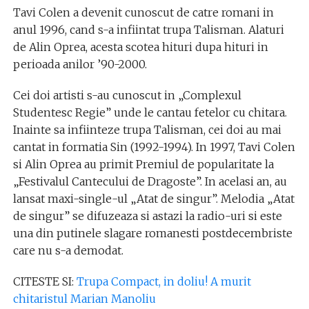
Tavi Colen a devenit cunoscut de catre romani in
anul 1996, cand s-a infiintat trupa Talisman. Alaturi
de Alin Oprea, acesta scotea hituri dupa hituri in
perioada anilor ’90-2000.
Cei doi artisti s-au cunoscut in „Complexul
Studentesc Regie” unde le cantau fetelor cu chitara.
Inainte sa infiinteze trupa Talisman, cei doi au mai
cantat in formatia Sin (1992-1994). In 1997, Tavi Colen
si Alin Oprea au primit Premiul de popularitate la
„Festivalul Cantecului de Dragoste”. In acelasi an, au
lansat maxi-single-ul „Atat de singur”. Melodia „Atat
de singur” se difuzeaza si astazi la radio-uri si este
una din putinele slagare romanesti postdecembriste
care nu s-a demodat.
CITESTE SI:
Trupa Compact, in doliu! A murit
chitaristul Marian Manoliu