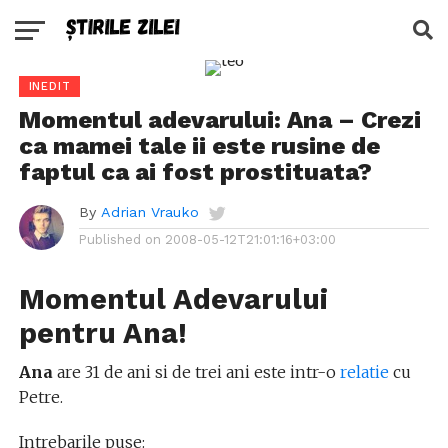
INEDIT
Momentul adevarului: Ana – Crezi
ca mamei tale ii este rusine de
faptul ca ai fost prostituata?
By
Adrian Vrauko
Published on
2008-05-12T21:01:16+03:00
Momentul Adevarului
pentru Ana!
Ana
are 31 de ani si de trei ani este intr-o
relatie
cu
Petre.
Intrebarile puse: