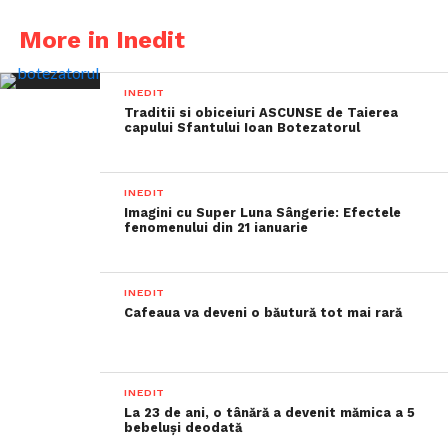
More in Inedit
INEDIT
Traditii si obiceiuri ASCUNSE de Taierea
capului Sfantului Ioan Botezatorul
INEDIT
Imagini cu Super Luna Sângerie: Efectele
fenomenului din 21 ianuarie
INEDIT
Cafeaua va deveni o băutură tot mai rară
INEDIT
La 23 de ani, o tânără a devenit mămica a 5
bebeluși deodată