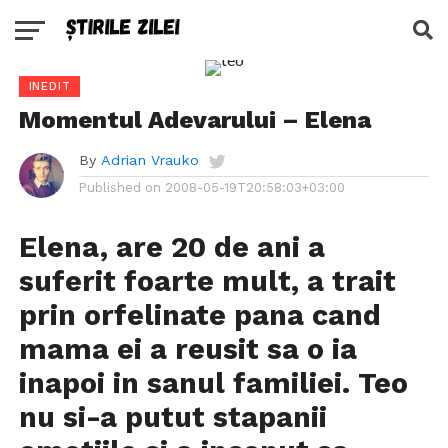
INEDIT
Momentul Adevarului – Elena
By
Adrian Vrauko
Published on
2008-05-19T20:58:03+03:00
Elena, are 20 de ani a
suferit foarte mult, a trait
prin orfelinate pana cand
mama ei a reusit sa o ia
inapoi in sanul familiei. Teo
nu si-a putut stapanii