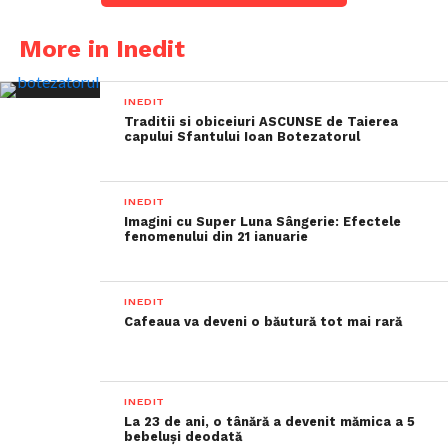
More in Inedit
INEDIT
Traditii si obiceiuri ASCUNSE de Taierea
capului Sfantului Ioan Botezatorul
INEDIT
Imagini cu Super Luna Sângerie: Efectele
fenomenului din 21 ianuarie
INEDIT
Cafeaua va deveni o băutură tot mai rară
INEDIT
La 23 de ani, o tânără a devenit mămica a 5
bebeluși deodată