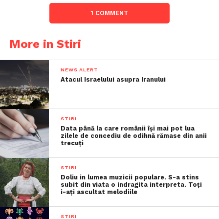
1 COMMENT
More in Stiri
NEWS ALERT
Atacul Israelului asupra Iranului
STIRI
Data până la care românii îşi mai pot lua
zilele de concediu de odihnă rămase din anii
trecuţi
STIRI
Doliu in lumea muzicii populare. S-a stins
subit din viata o indragita interpreta. Toți
i-ați ascultat melodiile
STIRI