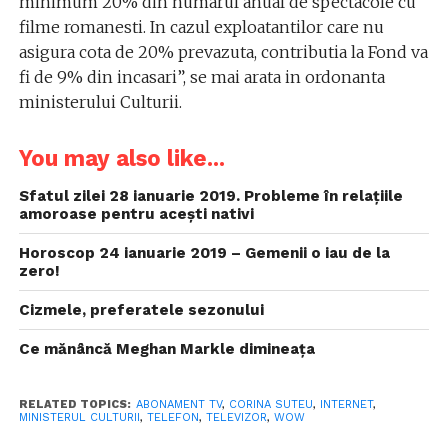
minimum 20% din numarul anual de spectacole cu
filme romanesti. In cazul exploatantilor care nu
asigura cota de 20% prevazuta, contributia la Fond va
fi de 9% din incasari”, se mai arata in ordonanta
ministerului Culturii.
You may also like...
Sfatul zilei 28 ianuarie 2019. Probleme în relațiile
amoroase pentru acești nativi
Horoscop 24 ianuarie 2019 – Gemenii o iau de la
zero!
Cizmele, preferatele sezonului
Ce mănâncă Meghan Markle dimineața
RELATED TOPICS:
ABONAMENT TV
,
CORINA SUTEU
,
INTERNET
,
MINISTERUL CULTURII
,
TELEFON
,
TELEVIZOR
,
WOW