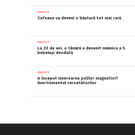
INEDIT
Cafeaua va deveni o băutură tot mai rară
INEDIT
La 23 de ani, o tânără a devenit mămica a 5
bebeluși deodată
INEDIT
A început inversarea polilor magnetici?
Avertismentul cercetătorilor