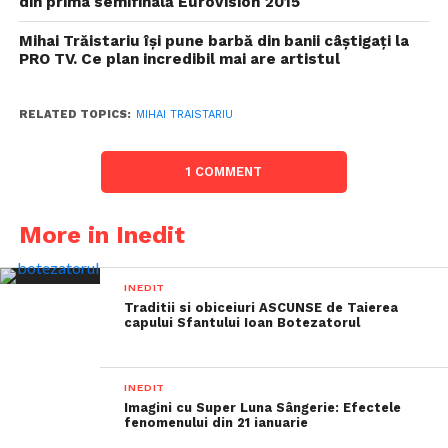
din prima semifinală Eurovision 2015
Mihai Trăistariu își pune barbă din banii câștigați la
PRO TV. Ce plan incredibil mai are artistul
RELATED TOPICS:
MIHAI TRAISTARIU
1 COMMENT
More in Inedit
INEDIT
Traditii si obiceiuri ASCUNSE de Taierea
capului Sfantului Ioan Botezatorul
INEDIT
Imagini cu Super Luna Sângerie: Efectele
fenomenului din 21 ianuarie