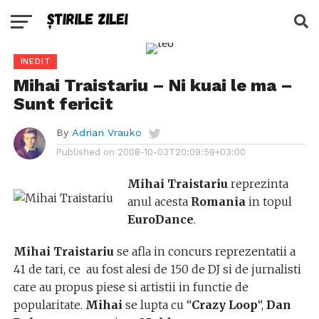
INEDIT
Mihai Traistariu – Ni kuai le ma –
Sunt fericit
By
Adrian Vrauko
Published on
2008-10-03T20:09:58+03:00
Mihai Traistariu
reprezinta
anul acesta
Romania
in topul
EuroDance
.
Mihai Traistariu
se afla in concurs reprezentatii a
41 de tari, ce au fost alesi de 150 de DJ si de jurnalisti
care au propus piese si artistii in functie de
popularitate.
Mihai
se lupta cu “
Crazy Loop
“,
Dan