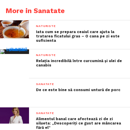
More in Sanatate
NATURISTE
Iata cum se prepara ceaiul care ajuta la
tratarea ficatului gras – O cana pe zi este
suficienta
NATURISTE
Relația incredibilă între curcumină și ulei de
canabis
SANATATE
De ce este bine să consumi untură de porc
SANATATE
Alimentul banal care afectează zi de zi
silueta: „Descoperiți ce gust are mâncarea
fără el”