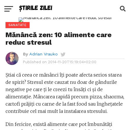
SANATATE
Mănâncă zen: 10 alimente care
reduc stresul
By
Adrian Vrauko
Published on
2014-11-20T15:19:04+02:00
Știai că ceea ce mănânci îți poate afecta serios starea
de spirit? Stresul este cauzat nu doar de gândurile
negative pe care ți le creezi tu însăți ci și de
alimentație. Mâncarea rapidă precum pizza, shaorma,
cartofi prăjiți cu carne de la fast food sau înghețatele
contribuie cel mai mult la instalarea stresului.
Din fericire, există alimente care pot îmbunătăți