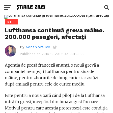
STIRI
Lufthansa continuă greva mâine.
200.000 pasageri, afectați
By
Adrian Vrauko
Published on
2014-10-20T11:45:03+03:00
Agenția de presă franceză anunță o nouă grevă a
companiei nemțești Lufthansa pentru ziua de
mâine, pentru zborurile de lung curier iar astăzi
după amiază pentru cele de curier mediu.
Este pentru a noua oară când piloții de la Lufthansa
intră în grevă, începând din luna august încoace.
Motivul pentru care aceștia protestează este condiția