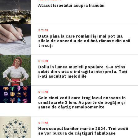
Atacul Israelului asupra Iranului
STIRI
Data până la care românii îşi mai pot lua
zilele de concediu de odihnă rămase din anii
trecuţi
STIRI
Doliu in lumea muzicii populare. S-a stins
subit din viata o indragita interpreta. Toți
i-ați ascultat melodiile
STIRI
Cele cinci zodii care trag lozul norocos în
următoarele 3 luni. Au parte de bogăție și
șanse de câștig nemaipomenite
STIRI
Horoscopul banilor martie 2024. Trei zodii
se vor bucura de câștiguri fabuloase