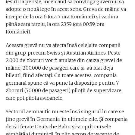
ieșirii la pensie, încercând să convingă guvernul să
adopte o nouă lege în acest sens. Greva de mâine va
începe de la ora 6 (ora 7 ora României) și va dura
până seara târziu, la ora 23:59 (ora 00:59, ora
României).
Aceasta grevă nu va afecta însă celelalte companii
din grup, precum Swiss și Austrian Airlines. Peste
2.000 de zboruri vor fi anulate din cauza grevei de
mâine, 200.000 de pasageri care și-au luat deja
bileutl, fiind afectați. Cu toate acestea, compania
germană spune că va pune la dispoziție pentru 7
zboruri (70.000 de pasageri) piloții de supervizare,
care pot pilota avioanele.
Sectorul aeronautic nu este însă singurul în care se
ține grevă în Germania, în ultimele zile. Și compania
de căi ferate Deutsche Bahn și-a oprit cursele
sâmbătă și duminică, în plin sezon de vacanțe de