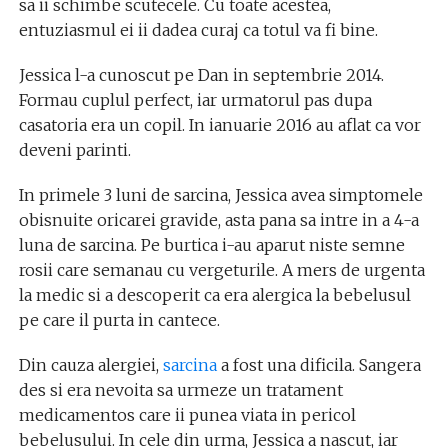
sa ii schimbe scutecele. Cu toate acestea,
entuziasmul ei ii dadea curaj ca totul va fi bine.
Jessica l-a cunoscut pe Dan in septembrie 2014.
Formau cuplul perfect, iar urmatorul pas dupa
casatoria era un copil. In ianuarie 2016 au aflat ca vor
deveni parinti.
In primele 3 luni de sarcina, Jessica avea simptomele
obisnuite oricarei gravide, asta pana sa intre in a 4-a
luna de sarcina. Pe burtica i-au aparut niste semne
rosii care semanau cu vergeturile. A mers de urgenta
la medic si a descoperit ca era alergica la bebelusul
pe care il purta in cantece.
Din cauza alergiei,
sarcina
a fost una dificila. Sangera
des si era nevoita sa urmeze un tratament
medicamentos care ii punea viata in pericol
bebelusului. In cele din urma, Jessica a nascut, iar