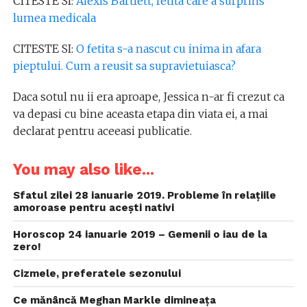
CITESTE SI:
Alexis Bartlett, fetita care a surprins
lumea medicala
CITESTE SI:
O fetita s-a nascut cu inima in afara
pieptului. Cum a reusit sa supravietuiasca?
Daca sotul nu ii era aproape, Jessica n-ar fi crezut ca
va depasi cu bine aceasta etapa din viata ei, a mai
declarat pentru aceeasi publicatie.
You may also like...
Sfatul zilei 28 ianuarie 2019. Probleme în relațiile
amoroase pentru acești nativi
Horoscop 24 ianuarie 2019 – Gemenii o iau de la
zero!
Cizmele, preferatele sezonului
Ce mănâncă Meghan Markle dimineața