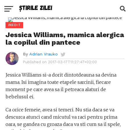
INEDIT
Jessica Williams, mamica alergica
la copilul din pantece
By
Adrian Vrauko
Published on
2017-03-17T11:27:47+02:00
Jessica Williams si-a dorit dintotdeauna sa devina
mama. Isi imagina toate etapele sarcinii, fiecare
moment pe care avea sa il petreaca alaturi de
bebelusul ei.
Ca orice femeie, avea si temeri. Nu stia daca se va
descurca atunci cand micutul va raci pentru prima
oara, se gandea cu groaza daca va sti cum sa il spele,