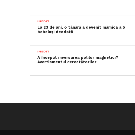
INEDIT
La 23 de ani, o tânără a devenit mămica a 5
bebeluși deodată
INEDIT
A început inversarea polilor magnetici?
Avertismentul cercetătorilor