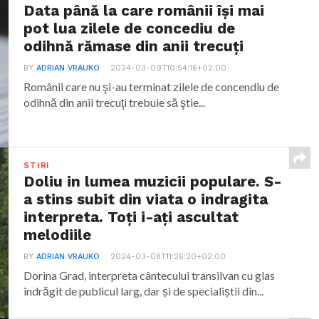
Data până la care românii îşi mai
pot lua zilele de concediu de
odihnă rămase din anii trecuţi
BY
ADRIAN VRAUKO
2024-03-09T10:54:16+02:00
Românii care nu şi-au terminat zilele de concendiu de
odihnă din anii trecuţi trebuie să ştie...
STIRI
Doliu in lumea muzicii populare. S-
a stins subit din viata o indragita
interpreta. Toți i-ați ascultat
melodiile
BY
ADRIAN VRAUKO
2024-03-08T11:26:20+02:00
Dorina Grad, interpreta cântecului transilvan cu glas
îndrăgit de publicul larg, dar și de specialiștii din...