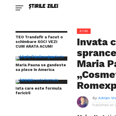
STIRI
TEO Trandafir a facut o
Invata c
schimbare SOC! VEZI
CUM ARATA ACUM!
sprance
Maria Pa
Maria Pauna se gandeste
sa plece in America
„Cosmet
Romex
Iata care este formula
fericirii
By
Adrian Vr
Published on