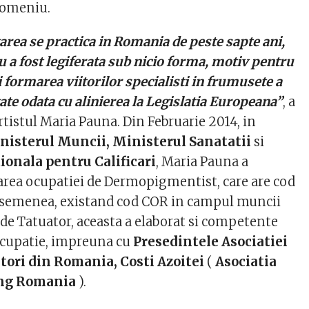
domeniu.
a se practica in Romania de peste sapte ani,
 a fost legiferata sub nicio forma, motiv pentru
i formarea viitorilor specialisti in frumusete a
ate odata cu alinierea la Legislatia Europeana”
, a
istul Maria Pauna. Din Februarie 2014, in
nisterul Muncii, Ministerul Sanatatii
si
ionala pentru Calificari
, Maria Pauna a
rarea ocupatiei de Dermopigmentist, care are cod
 asemenea, existand cod COR in campul muncii
de Tatuator, aceasta a elaborat si competente
ocupatie, impreuna cu
Presedintele Asociatiei
atori din Romania, Costi Azoitei
(
Asociatia
ing Romania
).