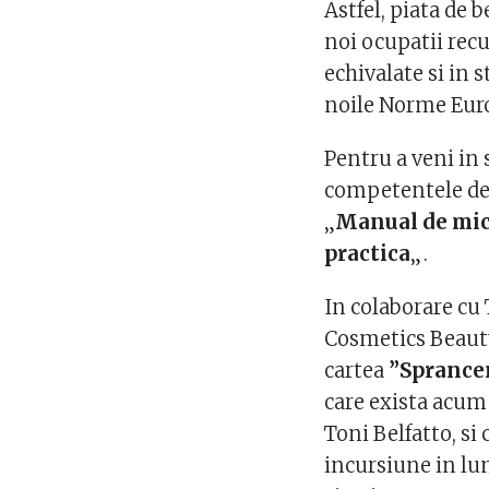
Astfel, piata de 
noi ocupatii recu
echivalate si in 
noile Norme Eur
Pentru a veni in s
competentele de 
„
Manual de mic
practica
„.
In colaborare cu 
Cosmetics Beauty
cartea
”Sprancen
care exista acum
Toni Belfatto, si
incursiune in l