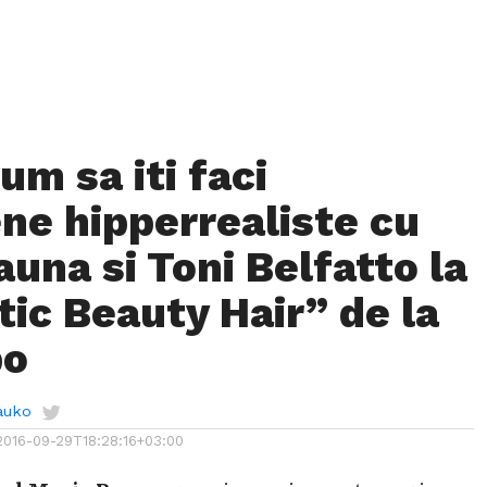
um sa iti faci
ne hipperrealiste cu
una si Toni Belfatto la
ic Beauty Hair” de la
po
auko
2016-09-29T18:28:16+03:00