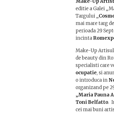
Make-Up Artis
editie a Galei „
Targului „
Cosmet
mai mare targ de
perioada 29 Sept
incinta
Romexp
Make-Up Artisul 
de beauty din Ro
specialisti care 
ocupatie
, si an
o introduca in
No
organizand pe 2
„Maria Pauna 
Toni Belfatto
. 
cei mai buni arti