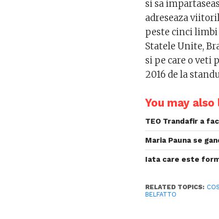
si sa impartaseas
adreseaza viitori
peste cinci limbi 
Statele Unite, Br
si pe care o veti
2016 de la stand
You may also l
TEO Trandafir a f
Maria Pauna se gan
Iata care este formu
RELATED TOPICS:
COS
BELFATTO