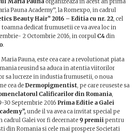
tul
Maria Pauna
organizeaza in acest an prima
Maria Pauna Academy”, la Romexpo, in cadrul
ics Beauty Hair” 2016 – Editia cu nr. 22
, cel
 toamna dedicat frumusetii ce va avea loc in
embrie- 2 Octombrie 2016, in corpul
C4
din
o
.
Maria Pauna, este cea care a revolutionat piata
mania reusind sa aduca in atentia viitorilor
vor sa lucreze in industia frumusetii, o noua
ume cea de
Dermopigmentist
, pe care reuseste sa
menclatorul Calificarilor din Romania
,
9-30 Septembrie 2016
Prima Editie a Galei
Academy”,
unde il va avea ca invitat special pe
In cadrul Galei vor fi decernate
9 premii
pentru
sti din Romania si cele mai prospere Societati