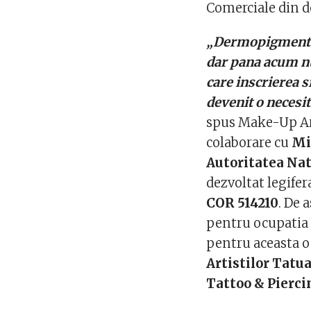
Comerciale din 
„Dermopigmentare
dar pana acum nu
care inscrierea s
devenit o necesit
spus Make-Up Art
colaborare cu
Mi
Autoritatea Nat
dezvoltat legife
COR 514210
. De
pentru ocupatia 
pentru aceasta 
Artistilor Tatu
Tattoo & Pierc