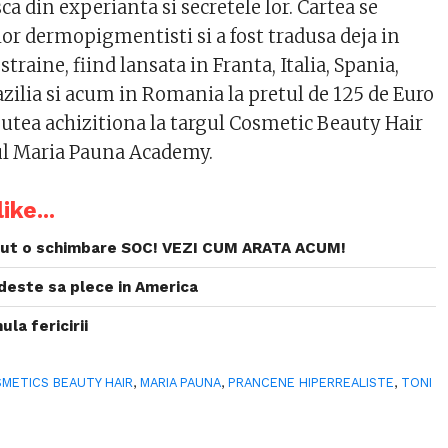
ca din experianta si secretele lor. Cartea se
lor dermopigmentisti si a fost tradusa deja in
straine, fiind lansata in Franta, Italia, Spania,
azilia si acum in Romania la pretul de 125 de Euro
 putea achizitiona la targul Cosmetic Beauty Hair
ul Maria Pauna Academy.
ike...
acut o schimbare SOC! VEZI CUM ARATA ACUM!
deste sa plece in America
la fericirii
METICS BEAUTY HAIR
,
MARIA PAUNA
,
PRANCENE HIPERREALISTE
,
TONI