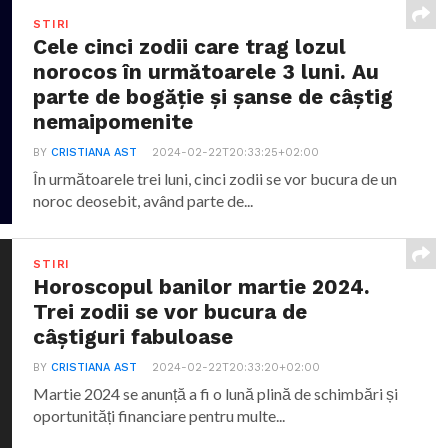
STIRI
Cele cinci zodii care trag lozul
norocos în următoarele 3 luni. Au
parte de bogăție și șanse de câștig
nemaipomenite
BY
CRISTIANA AST
2024-02-22T20:33:25+02:00
În următoarele trei luni, cinci zodii se vor bucura de un
noroc deosebit, având parte de...
STIRI
Horoscopul banilor martie 2024.
Trei zodii se vor bucura de
câștiguri fabuloase
BY
CRISTIANA AST
2024-02-22T20:33:20+02:00
Martie 2024 se anunță a fi o lună plină de schimbări și
oportunități financiare pentru multe...