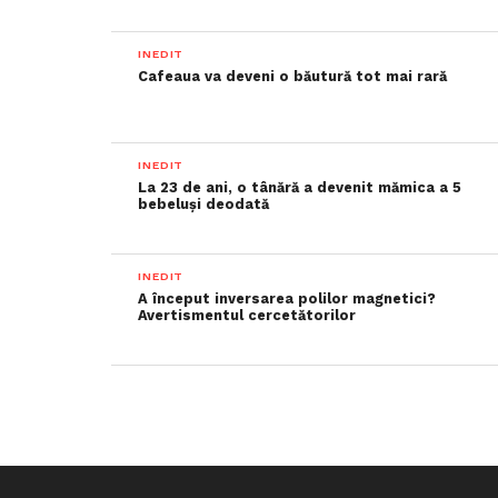
INEDIT
Cafeaua va deveni o băutură tot mai rară
INEDIT
La 23 de ani, o tânără a devenit mămica a 5
bebeluși deodată
INEDIT
A început inversarea polilor magnetici?
Avertismentul cercetătorilor