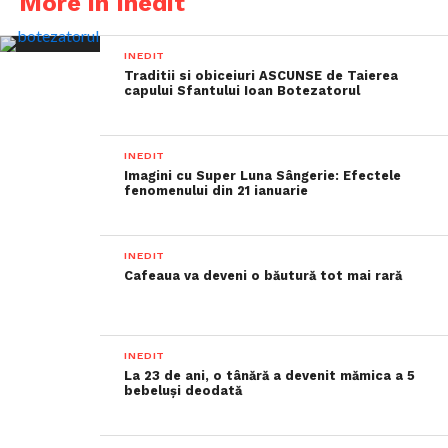
More in Inedit
INEDIT
Traditii si obiceiuri ASCUNSE de Taierea
capului Sfantului Ioan Botezatorul
INEDIT
Imagini cu Super Luna Sângerie: Efectele
fenomenului din 21 ianuarie
INEDIT
Cafeaua va deveni o băutură tot mai rară
INEDIT
La 23 de ani, o tânără a devenit mămica a 5
bebeluși deodată