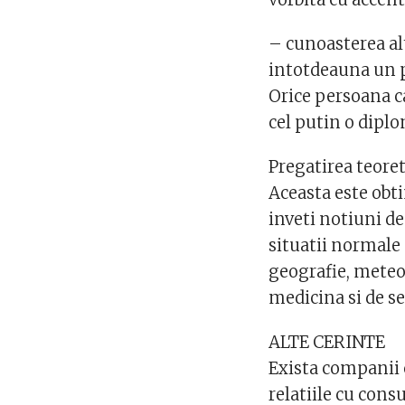
– cunoasterea alt
intotdeauna un p
Orice persoana c
cel putin o dipl
Pregatirea teoret
Aceasta este obti
inveti notiuni de
situatii normale 
geografie, meteo
medicina si de se
ALTE CERINTE
Exista companii c
relatiile cu cons