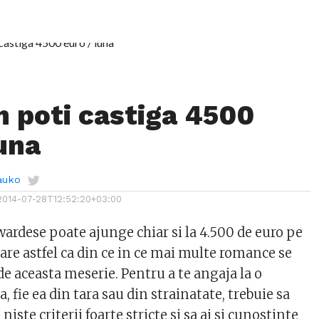
m poti castiga 4500
luna
auko
2014-07-28T12:52:20+03:00
wardese poate ajunge chiar si la 4.500 de euro pe
are astfel ca din ce in ce mai multe romance se
de aceasta meserie. Pentru a te angaja la o
 fie ea din tara sau din strainatate, trebuie sa
niste criterii foarte stricte si sa ai si cunostinte