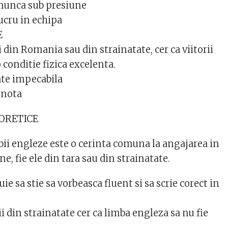
 munca sub presiune
ucru in echipa
E
ei din Romania sau din strainatate, cer ca viitorii
o conditie fizica excelenta.
ate impecabila
 inota
ORETICE
ii engleze este o cerinta comuna la angajarea in
e, fie ele din tara sau din strainatate.
ie sa stie sa vorbeasca fluent si sa scrie corect in
 din strainatate cer ca limba engleza sa nu fie
t