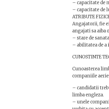
– capacitate de
– capacitate de l
ATRIBUTE FIZIC
Angajatorii, fie 
angajati sa aiba 
– stare de sanat
– abilitatea de a
CUNOSTINTE TE
Cunoasterea limb
companiile aerien
– candidatii trebu
limba engleza.
– unele companii
vorbita cu accen