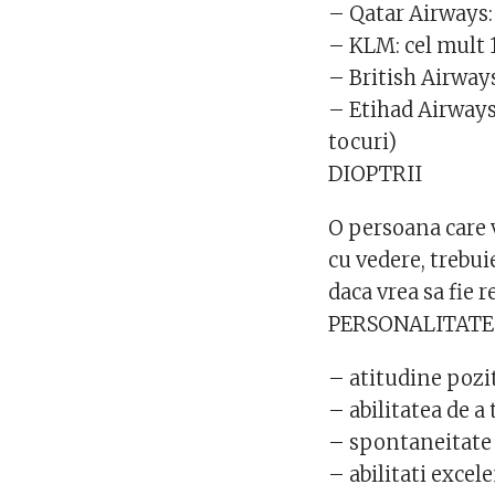
– Qatar Airways:
– KLM: cel mult 1
– British Airways
– Etihad Airways:
tocuri)
DIOPTRII
O persoana care v
cu vedere, trebuie
daca vrea sa fie 
PERSONALITATE
– atitudine pozi
– abilitatea de a
– spontaneitate
– abilitati exce