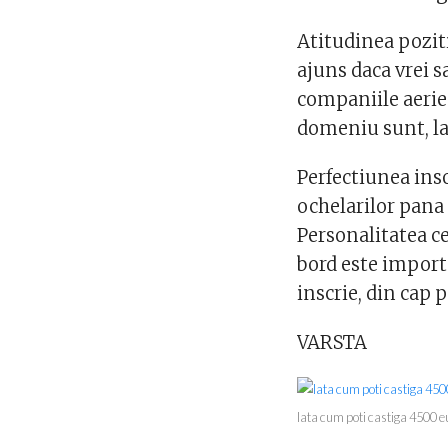
Atitudinea poziti
ajuns daca vrei s
companiile aerien
domeniu sunt, la
Perfectiunea inso
ochelarilor pana 
Personalitatea ce
bord este importa
inscrie, din cap 
VARSTA
Iata cum poti castiga 4500 e