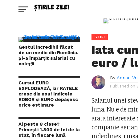
STIRI
Iata cu
Gestul incredibil făcut
de un medic din România.
Și-a împărțit salariul cu
euro / 
colegii
By
Adrian Vr
Cursul EURO
Published on
EXPLODEAZĂ, iar RATELE
cresc din nou! Indicele
ROBOR și EURO depășesc
Salariul unei ste
orice estimare
luna. Nu e de mir
arata interesate 
Ai peste 8 clase?
companie aeriana,
Primești 1.800 de lei de la
stat, în fiecare lună
indeplinesti insa 