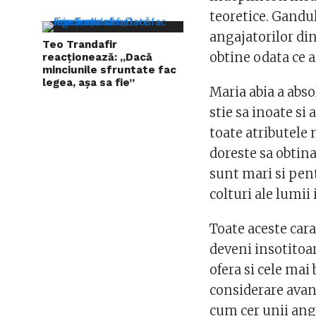
teoretice. Gandul
angajatorilor din
Teo Trandafir
obtine odata ce a
reacționează: „Dacă
minciunile sfruntate fac
legea, așa sa fie”
Maria abia a absol
stie sa inoate si 
toate atributele 
doreste sa obtina 
sunt mari si pentr
colturi ale lumii 
Toate aceste cara
deveni insotitoar
ofera si cele mai 
considerare avand
cum cer unii ang