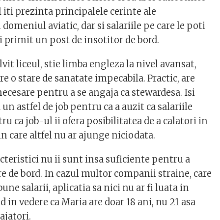
 iti prezinta principalele cerinte ale
 domeniul aviatic, dar si salariile pe care le poti
i primit un post de insotitor de bord.
vit liceul, stie limba engleza la nivel avansat,
are o stare de sanatate impecabila. Practic, are
necesare pentru a se angaja ca stewardesa. Isi
un astfel de job pentru ca a auzit ca salariile
u ca job-ul ii ofera posibilitatea de a calatori in
in care altfel nu ar ajunge niciodata.
cteristici nu ii sunt insa suficiente pentru a
e de bord. In cazul multor companii straine, care
bune salarii, aplicatia sa nici nu ar fi luata in
 in vedere ca Maria are doar 18 ani, nu 21 asa
ajatori.