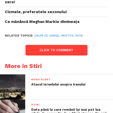
zero!
Cizmele, preferatele sezonului
Ce mănâncă Meghan Markle dimineața
RELATED TOPICS:
GRUPA DE SANGE
,
HRISTOS
,
WOW
CLICK TO COMMENT
More in Stiri
NEWS ALERT
Atacul Israelului asupra Iranului
STIRI
Data până la care românii îşi mai pot lua