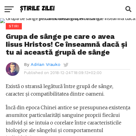
STIRI
Grupa de sânge pe care o avea
Iisus Hristos! Ce înseamnă dacă și
tu ai această grupă de sânge
By
Adrian Vrauko
Published on
2018-12-24T18:09:13+02:00
Există o stransă legătură între grupă de sânge,
caracter și compatibilitatea dintre oameni.
Încă din epoca Chinei antice se presupunea existența
anumitor particularități sanguine proprii fiecărui
individ și se intuia o corelare între caracteristicile
biologice ale sângelui și comportamentul