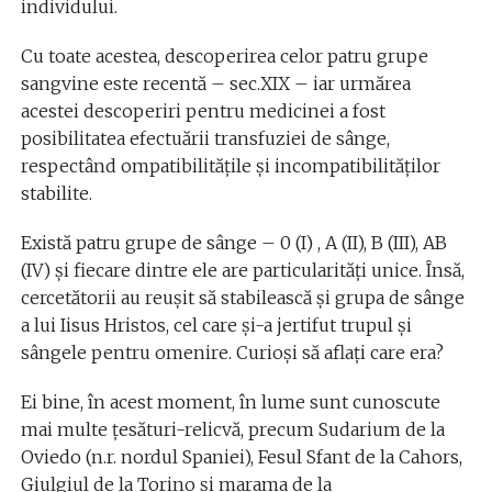
individului.
Cu toate acestea, descoperirea celor patru grupe
sangvine este recentă – sec.XIX – iar urmărea
acestei descoperiri pentru medicinei a fost
posibilitatea efectuării transfuziei de sânge,
respectând ompatibilitățile și incompatibilităților
stabilite.
Există patru grupe de sânge – 0 (I) , A (II), B (III), AB
(IV) și fiecare dintre ele are particularități unice. Însă,
cercetătorii au reușit să stabilească și grupa de sânge
a lui Iisus Hristos, cel care și-a jertifut trupul și
sângele pentru omenire. Curioși să aflați care era?
Ei bine, în acest moment, în lume sunt cunoscute
mai multe țesături-relicvă, precum Sudarium de la
Oviedo (n.r. nordul Spaniei), Fesul Sfant de la Cahors,
Giulgiul de la Torino și marama de la