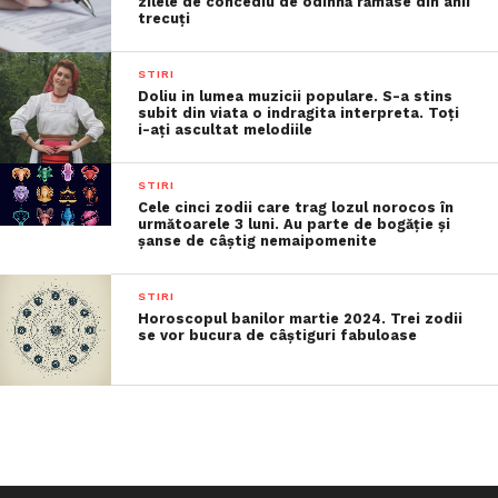
zilele de concediu de odihnă rămase din anii
trecuţi
STIRI
Doliu in lumea muzicii populare. S-a stins
subit din viata o indragita interpreta. Toți
i-ați ascultat melodiile
STIRI
Cele cinci zodii care trag lozul norocos în
următoarele 3 luni. Au parte de bogăție și
șanse de câștig nemaipomenite
STIRI
Horoscopul banilor martie 2024. Trei zodii
se vor bucura de câștiguri fabuloase