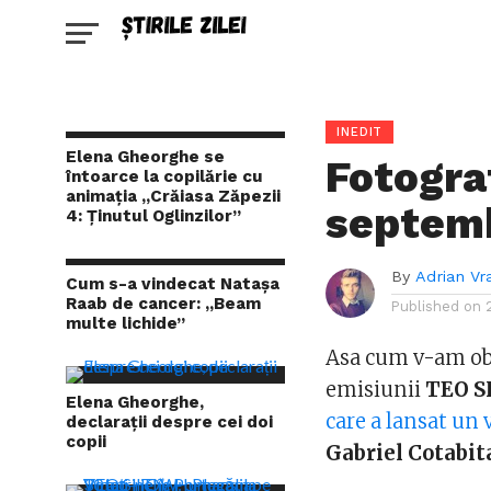
INEDIT
Elena Gheorghe se
Fotograf
întoarce la copilărie cu
animaţia ,,Crăiasa Zăpezii
septem
4: Ţinutul Oglinzilor”
By
Adrian Vr
Cum s-a vindecat Natașa
Raab de cancer: „Beam
Published on
multe lichide”
Asa cum v-am obis
emisiunii
TEO 
Elena Gheorghe,
care a lansat un 
declarații despre cei doi
copii
Gabriel Cotabit