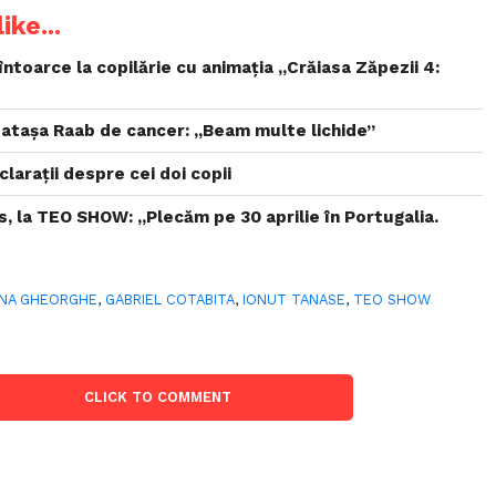
ike...
ntoarce la copilărie cu animaţia ,,Crăiasa Zăpezii 4:
atașa Raab de cancer: „Beam multe lichide”
larații despre cei doi copii
, la TEO SHOW: „Plecăm pe 30 aprilie în Portugalia.
NA GHEORGHE
,
GABRIEL COTABITA
,
IONUT TANASE
,
TEO SHOW
CLICK TO COMMENT