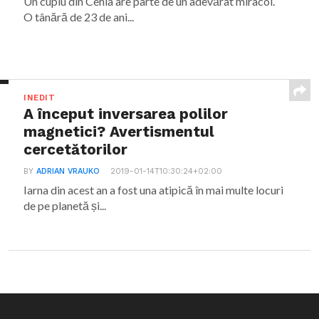
Un cuplu din Cehia are parte de un adevărat miracol.
O tânără de 23 de ani...
INEDIT
A început inversarea polilor
magnetici? Avertismentul
cercetătorilor
BY
ADRIAN VRAUKO
2019-01-14T10:30:24+02:00
Iarna din acest an a fost una atipică în mai multe locuri
de pe planetă și...