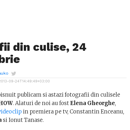
ii din culise, 24
brie
auko
2013-09-24T14:49:49+03:00
nuit publicam si astazi fotografii din culisele
SHOW
. Alaturi de noi au fost
Elena Gheorghe
,
videoclip
in premiera pe tv, Constantin Enceanu,
a
si Ionut Tanase.