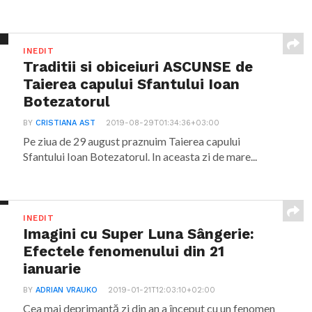
INEDIT
Traditii si obiceiuri ASCUNSE de
Taierea capului Sfantului Ioan
Botezatorul
BY
CRISTIANA AST
2019-08-29T01:34:36+03:00
Pe ziua de 29 august praznuim Taierea capului
Sfantului Ioan Botezatorul. In aceasta zi de mare...
INEDIT
Imagini cu Super Luna Sângerie:
Efectele fenomenului din 21
ianuarie
BY
ADRIAN VRAUKO
2019-01-21T12:03:10+02:00
Cea mai deprimantă zi din an a început cu un fenomen