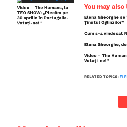
You may also l
Video – The Humans, la
TEO SHOW: „Plecăm pe
Elena Gheorghe se î
30 aprilie în Portugalia.
Ţinutul Oglinzilor”
Votați-ne!”
Cum s-a vindecat N
Elena Gheorghe, dec
Video – The Humans
Votați-ne!”
RELATED TOPICS:
ELE