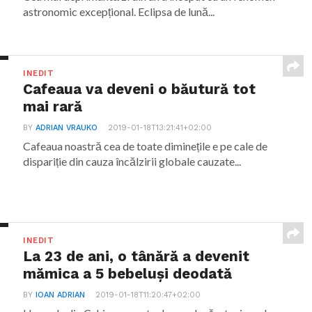
astronomic excepțional. Eclipsa de lună...
INEDIT
Cafeaua va deveni o băutură tot
mai rară
BY
ADRIAN VRAUKO
2019-01-18T13:21:41+02:00
Cafeaua noastră cea de toate diminețile e pe cale de
dispariție din cauza încălzirii globale cauzate...
INEDIT
La 23 de ani, o tânără a devenit
mămica a 5 bebeluși deodată
BY
IOAN ADRIAN
2019-01-18T11:20:47+02:00