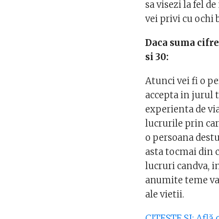
sa visezi la fel 
vei privi cu ochi 
Daca suma cifrel
si 30:
Atunci vei fi o p
accepta in jurul
experienta de via
lucrurile prin car
o persoana destul
asta tocmai din c
lucruri candva, i
anumite teme va f
ale vietii.
CITESTE SI: Află 