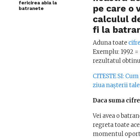
fericirea abia la
pe care o 
batranete
calculul d
fi la batra
Aduna toate
cifr
Exemplu: 1992 = 1
rezultatul obtinu
CITESTE SI: Cum î
ziua nașterii tale
Daca suma cifre
Vei avea o batran
regreta toate acel
momentul oportun.