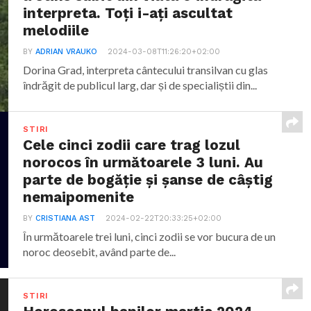
interpreta. Toți i-ați ascultat
melodiile
BY
ADRIAN VRAUKO
2024-03-08T11:26:20+02:00
Dorina Grad, interpreta cântecului transilvan cu glas
îndrăgit de publicul larg, dar și de specialiștii din...
STIRI
Cele cinci zodii care trag lozul
norocos în următoarele 3 luni. Au
parte de bogăție și șanse de câștig
nemaipomenite
BY
CRISTIANA AST
2024-02-22T20:33:25+02:00
În următoarele trei luni, cinci zodii se vor bucura de un
noroc deosebit, având parte de...
STIRI