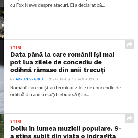
cu Fox News despre atacuri. El a declarat că...
STIRI
Data până la care românii îşi mai
pot lua zilele de concediu de
odihnă rămase din anii trecuţi
BY
ADRIAN VRAUKO
2024-03-09T10:54:16+02:00
Românii care nu şi-au terminat zilele de concendiu de
odihnă din anii trecuţi trebuie să ştie...
STIRI
Doliu in lumea muzicii populare. S-
a stins subit din viata o indragita