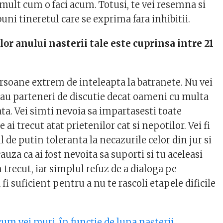
de mult cum o faci acum. Totusi, te vei resemna si
buni tineretul care se exprima fara inhibitii.
or anului nasterii tale este cuprinsa intre 21
ersoane extrem de inteleapta la batranete. Nu vei
 tau parteneri de discutie decat oameni cu multa
ta. Vei simti nevoia sa impartasesti toate
e ai trecut atat prietenilor cat si nepotilor. Vei fi
 de putin toleranta la necazurile celor din jur si
auza ca ai fost nevoita sa suporti si tu aceleasi
n trecut, iar simplul refuz de a dialoga pe
i suficient pentru a nu te rascoli etapele dificile
cum vei muri, în funcţie de luna naşterii