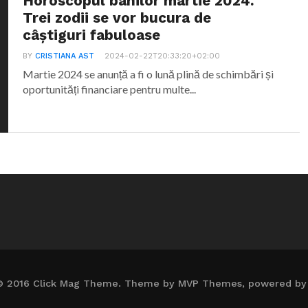
Horoscopul banilor martie 2024.
Trei zodii se vor bucura de
câștiguri fabuloase
BY
CRISTIANA AST
2024-02-22T20:33:20+02:00
Martie 2024 se anunță a fi o lună plină de schimbări și
oportunități financiare pentru multe...
© 2016 Click Mag Theme. Theme by MVP Themes, powered by