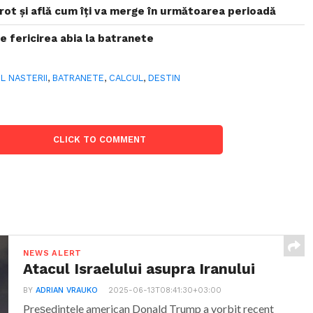
rot și află cum îți va merge în următoarea perioadă
 fericirea abia la batranete
L NASTERII
,
BATRANETE
,
CALCUL
,
DESTIN
CLICK TO COMMENT
NEWS ALERT
Atacul Israelului asupra Iranului
BY
ADRIAN VRAUKO
2025-06-13T08:41:30+03:00
Președintele american Donald Trump a vorbit recent