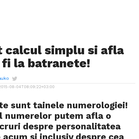
 calcul simplu si afla
fi la batranete!
auko
2015-08-04T08:09:22+03:00
e sunt tainele numerologiei!
l numerelor putem afla o
ucruri despre personalitatea
 acum si inclusiv despre cea