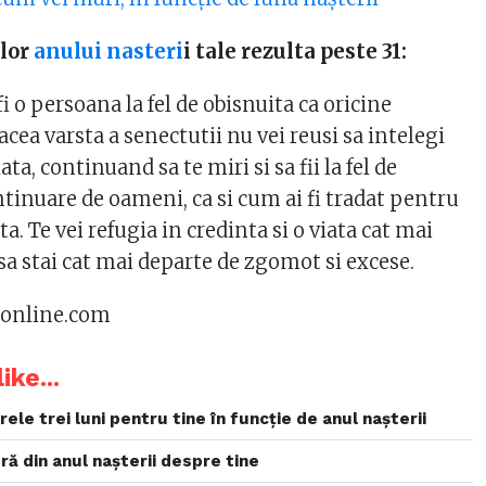
elor
anului nasteri
i tale rezulta peste 31:
fi o persoana la fel de obisnuita ca oricine
 acea varsta a senectutii nu vei reusi sa intelegi
ta, continuand sa te miri si sa fii la fel de
tinuare de oameni, ca si cum ai fi tradat pentru
a. Te vei refugia in credinta si o viata cat mai
 sa stai cat mai departe de zgomot si excese.
fmonline.com
ike...
ele trei luni pentru tine în funcție de anul nașterii
ră din anul nașterii despre tine