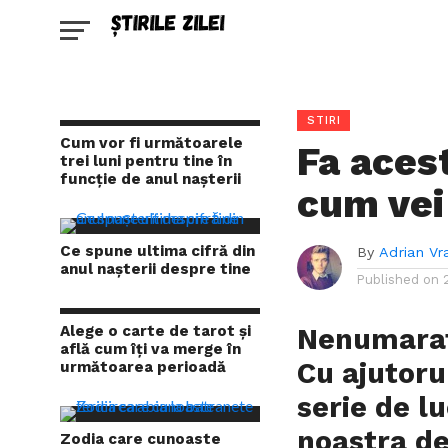
STIRI
Cum vor fi următoarele
Fa acest
trei luni pentru tine în
funcție de anul nașterii
cum vei 
Ce spune ultima cifră din
By
Adrian Vr
anul nașterii despre tine
Published on
Alege o carte de tarot și
Nenumarat
află cum îți va merge în
Cu ajutoru
următoarea perioadă
serie de l
noastra de
Zodia care cunoaste