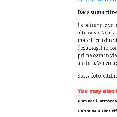
Daca suma cifr
La batranete vei 
altcineva. Nici la
mare lucru din via
dezamagit in con
prima oara in viat
austera. Vei vrea
Sursa foto: citi
You may also l
Cum vor fi următoar
Ce spune ultima cif