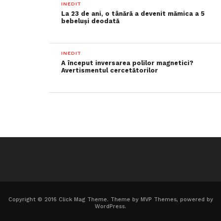
INEDIT
La 23 de ani, o tânără a devenit mămica a 5
bebeluși deodată
INEDIT
A început inversarea polilor magnetici?
Avertismentul cercetătorilor
Copyright © 2016 Click Mag Theme. Theme by MVP Themes, powered by
WordPress.