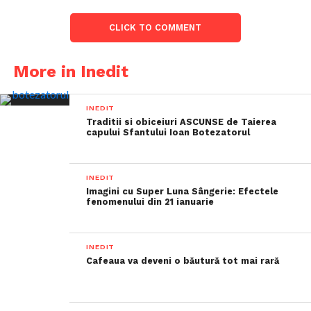
CLICK TO COMMENT
More in Inedit
INEDIT
Traditii si obiceiuri ASCUNSE de Taierea
capului Sfantului Ioan Botezatorul
INEDIT
Imagini cu Super Luna Sângerie: Efectele
fenomenului din 21 ianuarie
INEDIT
Cafeaua va deveni o băutură tot mai rară